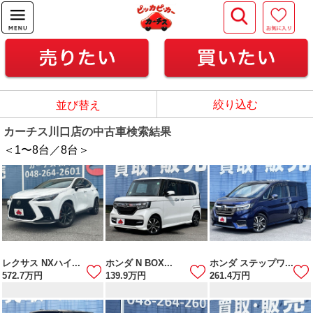
絞り込む
並び替え
カーチス川口店の中古車検索結果
＜1
〜
8
台／
8
台＞
レクサス NXハイ...
ホンダ N BOX...
ホンダ ステップワ...
572.7
万円
139.9
万円
261.4
万円