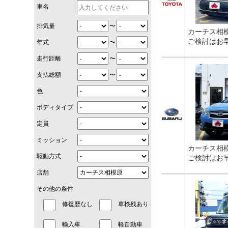
車名
〜
排気量
カーチス相
ご検討はお
〜
年式
〜
走行距離
〜
支払総額
色
ボディタイプ
定員
ミッション
カーチス相
駆動方式
ご検討はお
店舗
その他の条件
修復歴なし
車検残あり
輸入車
軽自動車