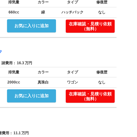
排気量
カラー
タイプ
修復歴
660cc
緑
ハッチバック
なし
！
在庫確認・見積り依頼
お気に入りに追加
（無料）
ク
諸費用：
16.3
万円
排気量
カラー
タイプ
修復歴
2000cc
真珠白
ワゴン
なし
！
在庫確認・見積り依頼
お気に入りに追加
（無料）
費用：
11.1
万円