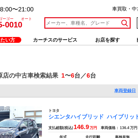
:00〜21:00
車買取・中
ゴーゴー オート
5-0010
いたい方
カーチスのサービス
お店を探す
原店の中古車検索結果
1
〜
6
台／
6
台
車両登録日
トヨタ
シエンタハイブリッド
ハイブリッ
146.9
支払総額(税込)
万円
車両価格：
136.4
万円
年式
走行距離
車検有無