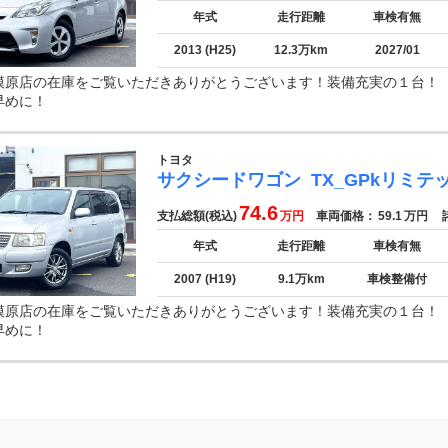
年式
走行距離
車検有無
2013 (H25)
12.3万km
2027/01
模原店の在庫をご覧いただきありがとうございます！装備充実の１台
早めに！
トヨタ
サクシードワゴン
TX_GPkリミテ
74.6
支払総額(税込)
万円
車両価格：
59.1
万円
諸
年式
走行距離
車検有無
2007 (H19)
9.1万km
車検整備付
模原店の在庫をご覧いただきありがとうございます！装備充実の１台
早めに！