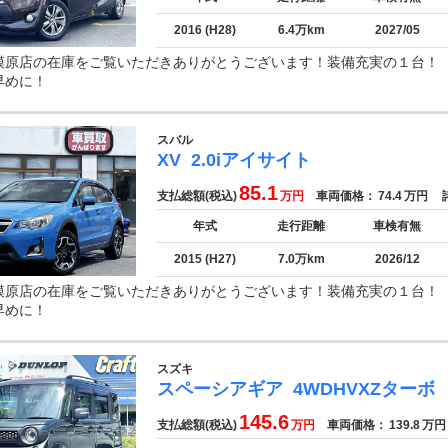
2016 (H28)
6.4万km
2027/05
模原店の在庫をご覧いただきありがとうございます！装備充実の１台
早めに！
スバル
XV
2.0iアイサイト
85.1
支払総額(税込)
万円
車両価格：
74.4
万円
諸
年式
走行距離
車検有無
2015 (H27)
7.0万km
2026/12
模原店の在庫をご覧いただきありがとうございます！装備充実の１台
早めに！
スズキ
スペーシアギア
4WDHVXZターボ
145.6
支払総額(税込)
万円
車両価格：
139.8
万円