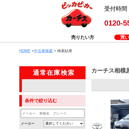
受付時間 8
0120-5
売りたい方
買
HOME
>
中古車検索
> 検索結果
カーチス相模
通常在庫検索
条件で絞り込む
メーカー