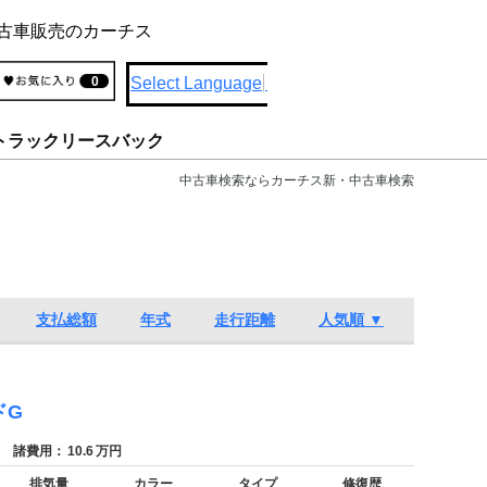
古車販売のカーチス
Select Language
▼
0
トラックリースバック
中古車検索ならカーチス新・中古車検索
支払総額
年式
走行距離
人気順 ▼
ドG
諸費用：
10.6
万円
排気量
カラー
タイプ
修復歴