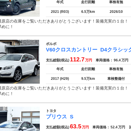
年式
走行距離
車検有無
2021 (R03)
6.5万km
2026/10
模原店の在庫をご覧いただきありがとうございます！装備充実の１台
早めに！
ボルボ
V60クロスカントリー
D4クラシッ
112.7
支払総額(税込)
万円
車両価格：
96.4
万円
年式
走行距離
車検有無
2017 (H29)
9.5万km
車検整備付
模原店の在庫をご覧いただきありがとうございます！装備充実の１台
早めに！
トヨタ
プリウス
S
63.5
支払総額(税込)
万円
車両価格：
52.4
万円
諸