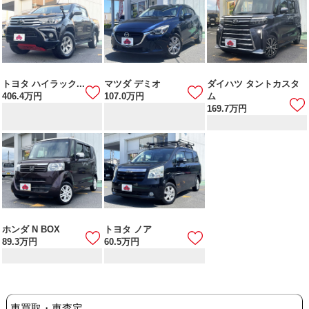
トヨタ ハイラック...
マツダ デミオ
ダイハツ タントカスタ
406.4
万円
107.0
万円
ム
169.7
万円
ホンダ N BOX
トヨタ ノア
89.3
万円
60.5
万円
車買取・車査定