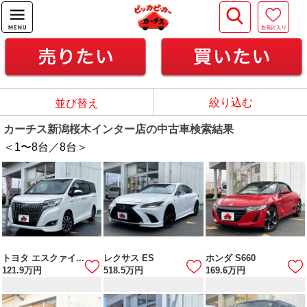
絞り込む
並び替え
カーチス新潟桜木インター店の中古車検索結果
＜1
〜
8
台／
8
台＞
トヨタ エスクァイ...
レクサス ES
ホンダ S660
121.9
万円
518.5
万円
169.6
万円