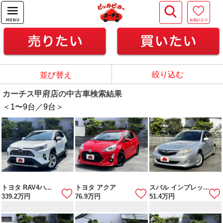
絞り込む
並び替え
カーチス甲府店の中古車検索結果
＜1
〜
9
台／
9
台＞
トヨタ RAV4ハ...
トヨタ アクア
スバル インプレッ...
339.2
万円
76.9
万円
51.4
万円