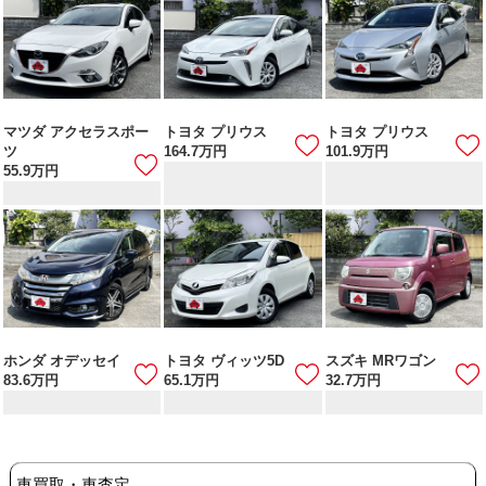
マツダ アクセラスポー
トヨタ プリウス
トヨタ プリウス
ツ
164.7
万円
101.9
万円
55.9
万円
ホンダ オデッセイ
トヨタ ヴィッツ5D
スズキ MRワゴン
83.6
万円
65.1
万円
32.7
万円
車買取・車査定