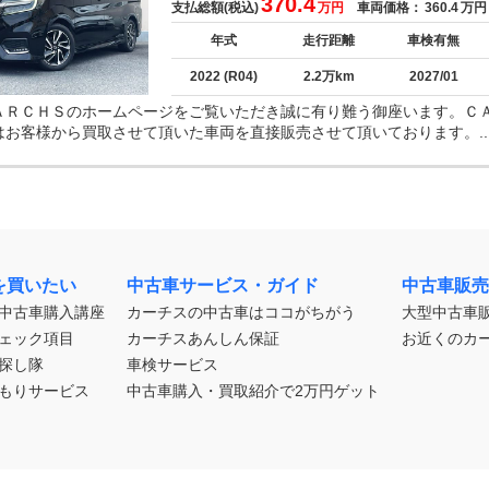
370.4
支払総額(税込)
万円
車両価格：
360.4
万円
年式
走行距離
車検有無
2022 (R04)
2.2万km
2027/01
ＡＲＣＨＳのホームページをご覧いただき誠に有り難う御座います。Ｃ
はお客様から買取させて頂いた車両を直接販売させて頂いております。..
を買いたい
中古車サービス・ガイド
中古車販売
中古車購入講座
カーチスの中古車はココがちがう
大型中古車
ェック項目
カーチスあんしん保証
お近くのカ
探し隊
車検サービス
もりサービス
中古車購入・買取紹介で2万円ゲット