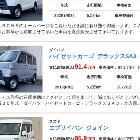
年式
走行距離
車検有無
2020 (R02)
5.1万km
車検整備付
ＡＲＣＨＳのホームページをご覧いただき誠に有り難う御座います。Ｃ
はお客様から買取させて頂いた車両を直接販売させて頂いております。..
ダイハツ
ハイゼットカーゴ
デラックスSA3
91.4
支払総額(税込)
万円
車両価格：
84.9
万円
諸
年式
走行距離
車検有無
2019(R01)
5.2万km
2027/12
ーチス熊谷の在庫車輌にアクセスして頂きまして、誠にありがとうござ
成３０年式「ダイハツ・ハイゼットカーゴ・デラックスＳＡ３」が入庫..
スズキ
エブリイバン
ジョイン
95.9
支払総額(税込)
万円
車両価格：
88.0
万円
諸