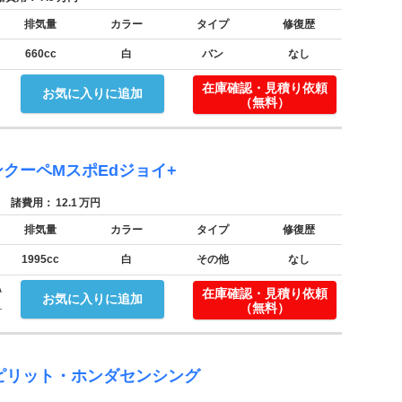
排気量
カラー
タイプ
修復歴
660cc
白
バン
なし
在庫確認・見積り依頼
お気に入りに追加
（無料）
ンクーペMスポEdジョイ+
諸費用：
12.1
万円
排気量
カラー
タイプ
修復歴
1995cc
白
その他
なし
Ａ
在庫確認・見積り依頼
お気に入りに追加
.
（無料）
ピリット・ホンダセンシング