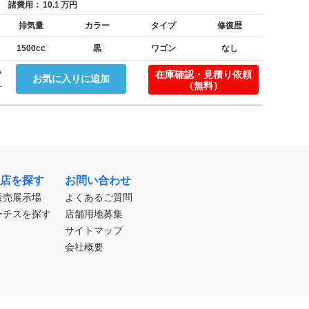
諸費用：
10.1
万円
排気量
カラー
タイプ
修復歴
1500cc
黒
ワゴン
なし
Ａ
在庫確認・見積り依頼
お気に入りに追加
.
（無料）
店を探す
お問い合わせ
販売展示場
よくあるご質問
ーチスを探す
店舗用地募集
サイトマップ
会社概要