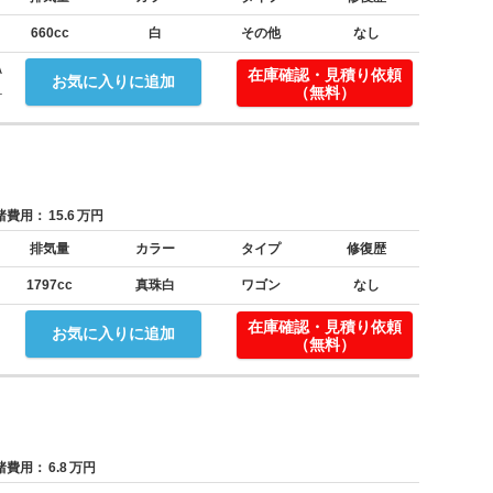
660cc
白
その他
なし
Ａ
在庫確認・見積り依頼
お気に入りに追加
.
（無料）
費用：
15.6
万円
排気量
カラー
タイプ
修復歴
1797cc
真珠白
ワゴン
なし
在庫確認・見積り依頼
お気に入りに追加
（無料）
費用：
6.8
万円