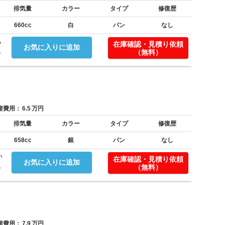
排気量
カラー
タイプ
修復歴
660cc
白
バン
なし
Ａ
在庫確認・見積り依頼
お気に入りに追加
.
（無料）
費用：
6.5
万円
排気量
カラー
タイプ
修復歴
658cc
銀
バン
なし
い
在庫確認・見積り依頼
お気に入りに追加
.
（無料）
費用：
7.9
万円