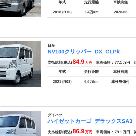
年式
走行距離
車検有無
2018 (H30)
3.4万km
2028/06
日産
NV100クリッパー
DX_GLPk
84.9
支払総額(税込)
万円
車両価格：
77.1
万円
諸
年式
走行距離
車検有無
2021 (R03)
6.6万km
車検整備付
ダイハツ
ハイゼットカーゴ
デラックスSA3
86.9
支払総額(税込)
万円
車両価格：
79.1
万円
諸