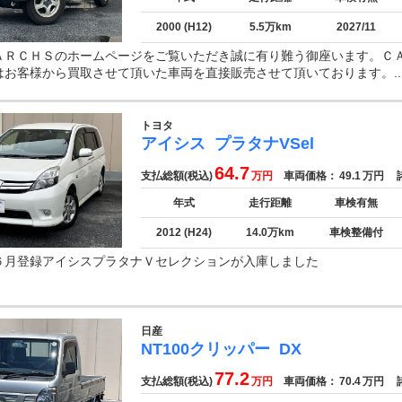
2000 (H12)
5.5万km
2027/11
ＡＲＣＨＳのホームページをご覧いただき誠に有り難う御座います。Ｃ
はお客様から買取させて頂いた車両を直接販売させて頂いております。..
トヨタ
アイシス
プラタナVSel
64.7
支払総額(税込)
万円
車両価格：
49.1
万円
諸
年式
走行距離
車検有無
2012 (H24)
14.0万km
車検整備付
６月登録アイシスプラタナＶセレクションが入庫しました
日産
NT100クリッパー
DX
77.2
支払総額(税込)
万円
車両価格：
70.4
万円
諸