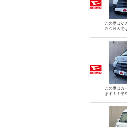
この度はＣ
ＲＣＨＳで
この度はカ
ます！！平