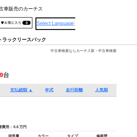
古車販売のカーチス
Select Language
▼
0
トラックリースバック
中古車検索ならカーチス新・中古車検索
9
台
支払総額 ▲
年式
走行距離
人気順
費用：
6.6
万円
排気量
カラー
タイプ
修復歴