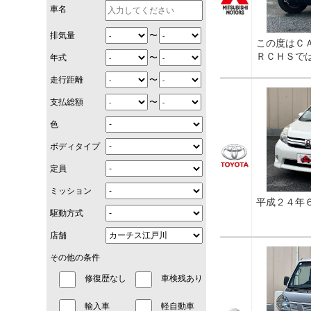
車名
〜
排気量
この度はＣ
ＲＣＨＳで
〜
年式
〜
走行距離
〜
支払総額
色
ボディタイプ
定員
ミッション
平成２４年
駆動方式
店舗
その他の条件
修復歴なし
車検残あり
輸入車
軽自動車