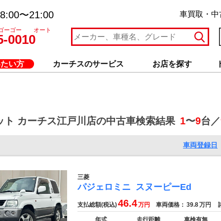
:00〜21:00
車買取・中
ゴーゴー オート
5-0010
いたい方
カーチスのサービス
お店を探す
ット カーチス江戸川店の中古車検索結果
1
〜
9
台／
車両登録日
三菱
パジェロミニ
スヌーピーEd
46.4
支払総額(税込)
万円
車両価格：
39.8
万円
諸
年式
走行距離
車検有無