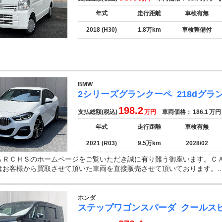
年式
走行距離
車検有無
2018 (H30)
1.8万km
車検整備付
BMW
2シリーズグランクーペ
218dグラ
198.2
支払総額(税込)
万円
車両価格：
186.1
万円
年式
走行距離
車検有無
2021 (R03)
9.5万km
2028/02
ＡＲＣＨＳのホームページをご覧いただき誠に有り難う御座います。Ｃ
はお客様から買取させて頂いた車両を直接販売させて頂いております。..
ホンダ
ステップワゴンスパーダ
クールス