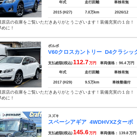
年式
走行距離
車検有無
2015 (H27)
7.0万km
2026/12
模原店の在庫をご覧いただきありがとうございます！装備充実の１台
早めに！
ボルボ
V60クロスカントリー
D4クラシッ
112.7
支払総額(税込)
万円
車両価格：
96.4
万円
年式
走行距離
車検有無
2017 (H29)
9.5万km
車検整備付
模原店の在庫をご覧いただきありがとうございます！装備充実の１台
早めに！
スズキ
スペーシアギア
4WDHVXZターボ
145.6
支払総額(税込)
万円
車両価格：
139.8
万円