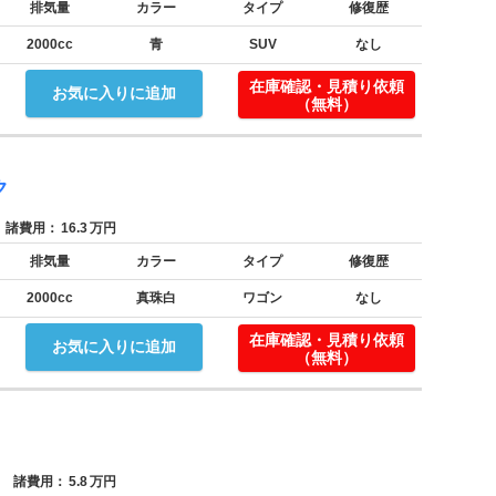
排気量
カラー
タイプ
修復歴
2000cc
青
SUV
なし
！
在庫確認・見積り依頼
お気に入りに追加
（無料）
ク
諸費用：
16.3
万円
排気量
カラー
タイプ
修復歴
2000cc
真珠白
ワゴン
なし
！
在庫確認・見積り依頼
お気に入りに追加
（無料）
諸費用：
5.8
万円