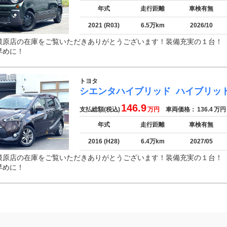
年式
走行距離
車検有無
2021 (R03)
6.5万km
2026/10
模原店の在庫をご覧いただきありがとうございます！装備充実の１台
早めに！
トヨタ
シエンタハイブリッド
ハイブリッ
146.9
支払総額(税込)
万円
車両価格：
136.4
万円
年式
走行距離
車検有無
2016 (H28)
6.4万km
2027/05
模原店の在庫をご覧いただきありがとうございます！装備充実の１台
早めに！