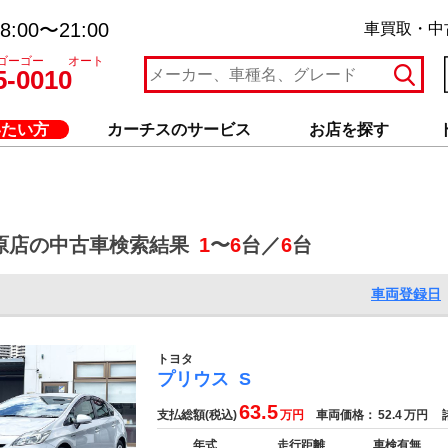
:00〜21:00
車買取・中
ゴーゴー オート
5-0010
いたい方
カーチスのサービス
お店を探す
原店の中古車検索結果
1
〜
6
台／
6
台
車両登録日
トヨタ
プリウス
S
63.5
支払総額(税込)
万円
車両価格：
52.4
万円
諸
年式
走行距離
車検有無