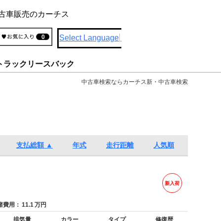
古車販売のカーチス
Select Language
▼
0
トラックリースバック
中古車検索ならカーチス新・中古車検索
支払総額 ▲
年式
走行距離
人気順
新入荷
費用：
11.1
万円
排気量
カラー
タイプ
修復歴