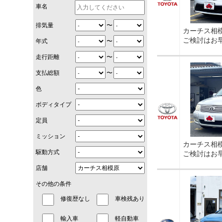
車名
〜
排気量
カーチス相
ご検討はお
〜
年式
〜
走行距離
〜
支払総額
色
ボディタイプ
定員
ミッション
カーチス相
駆動方式
ご検討はお
店舗
その他の条件
修復歴なし
車検残あり
輸入車
軽自動車