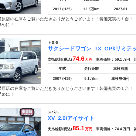
2013 (H25)
12.3万km
2027/01
模原店の在庫をご覧いただきありがとうございます！装備充実の１台
早めに！
トヨタ
サクシードワゴン
TX_GPkリミテ
74.6
支払総額(税込)
万円
車両価格：
59.1
万円
諸
年式
走行距離
車検有無
2007 (H19)
9.1万km
車検整備付
模原店の在庫をご覧いただきありがとうございます！装備充実の１台
早めに！
スバル
XV
2.0iアイサイト
85.1
支払総額(税込)
万円
車両価格：
74.4
万円
諸