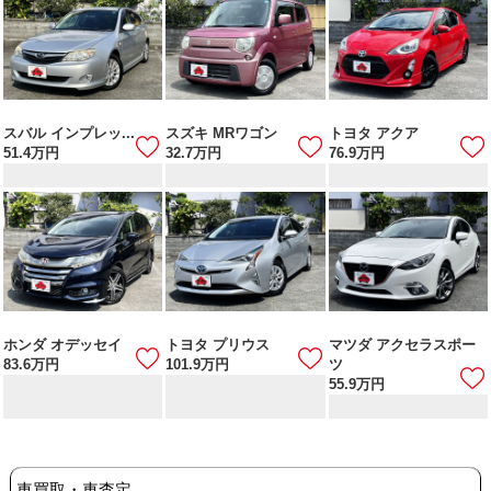
スバル インプレッ...
スズキ MRワゴン
トヨタ アクア
51.4
万円
32.7
万円
76.9
万円
ホンダ オデッセイ
トヨタ プリウス
マツダ アクセラスポー
83.6
万円
101.9
万円
ツ
55.9
万円
車買取・車査定