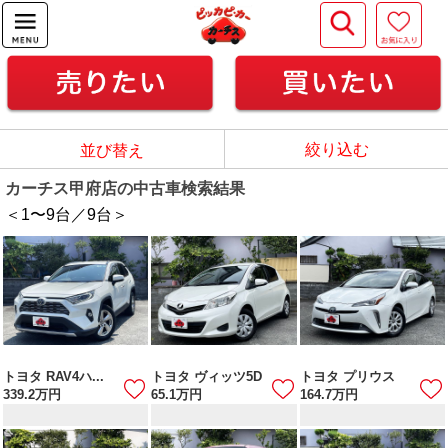
絞り込む
並び替え
カーチス甲府店の中古車検索結果
＜1
〜
9
台／
9
台＞
トヨタ RAV4ハ...
トヨタ ヴィッツ5D
トヨタ プリウス
339.2
万円
65.1
万円
164.7
万円