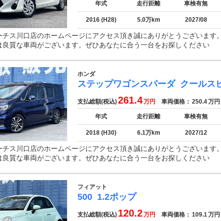
年式
走行距離
車検有無
2016 (H28)
5.0万km
2027/08
ーチス川口店のホームページにアクセス頂き誠にありがとうございます
は良質な車両がございます。ぜひあなたに合う一台をお探しください
ホンダ
ステップワゴンスパーダ
クールス
261.4
支払総額(税込)
万円
車両価格：
250.4
万円
年式
走行距離
車検有無
2018 (H30)
6.1万km
2027/12
ーチス川口店のホームページにアクセス頂き誠にありがとうございます
は良質な車両がございます。ぜひあなたに合う一台をお探しください
フィアット
500
1.2ポップ
120.2
支払総額(税込)
万円
車両価格：
109.1
万円