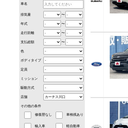
車名
〜
排気量
〜
年式
〜
走行距離
〜
支払総額
色
ボディタイプ
定員
ミッション
駆動方式
店舗
その他の条件
修復歴なし
車検残あり
輸入車
軽自動車