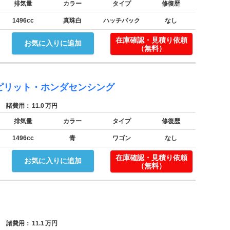
排気量
カラー
タイプ
修復歴
1496cc
真珠白
ハッチバック
なし
。
在庫確認・見積り依頼
お気に入りに追加
（無料）
ピリット・ホンダセンシング
諸費用：
11.0
万円
排気量
カラー
タイプ
修復歴
1496cc
青
ワゴン
なし
。
在庫確認・見積り依頼
お気に入りに追加
（無料）
諸費用：
11.1
万円