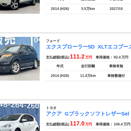
2014 (H26)
5.5万km
2027/10
フォード
エクスプローラー5D
XLTエコブー
111.2
支払総額(税込)
万円
車両価格：
92.4
万円
年式
走行距離
車検有無
2014 (H26)
11.4万km
車検整備付
トヨタ
アクア
GブラックソフトレザーSel
117.0
支払総額(税込)
万円
車両価格：
106.4
万円