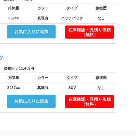
排気量
カラー
タイプ
修復歴
657cc
真珠白
ハッチバック
なし
。
在庫確認・見積り依頼
お気に入りに追加
（無料）
ツ
諸費用：
11.4
万円
排気量
カラー
タイプ
修復歴
2487cc
真珠白
SUV
なし
在庫確認・見積り依頼
お気に入りに追加
（無料）