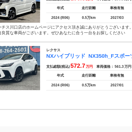
年式
走行距離
車検有無
2024 (R06)
0.5万km
2027/03
ーチス川口店のホームページにアクセス頂き誠にありがとうございます
は良質な車両がございます。ぜひあなたに合う一台をお探しください
レクサス
NXハイブリッド
NX350h_Fスポー
572.7
支払総額(税込)
万円
車両価格：
561.3
万円
年式
走行距離
車検有無
2024 (R06)
0.5万km
2027/01