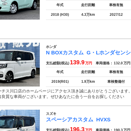
年式
走行距離
車検有無
2018 (H30)
4.3万km
2027/12
ホンダ
N BOXカスタム
G・Lホンダセン
139.9
支払総額(税込)
万円
車両価格：
132.0
万円
年式
走行距離
車検有無
2019(R01)
1.9万km
車検整備付
ーチス川口店のホームページにアクセス頂き誠にありがとうございます
は良質な車両がございます。ぜひあなたに合う一台をお探しください
スズキ
スペーシアカスタム
HVXS
196.3
支払総額(税込)
万円
車両価格：
190.3
万円