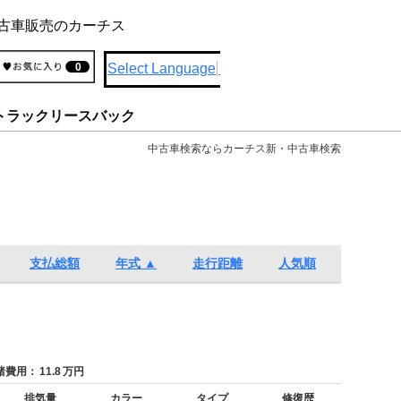
古車販売のカーチス
Select Language
▼
0
トラックリースバック
中古車検索ならカーチス新・中古車検索
支払総額
年式 ▲
走行距離
人気順
費用：
11.8
万円
排気量
カラー
タイプ
修復歴