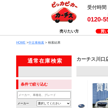
受付時間 8
0120-5
売りたい方
買
HOME
>
中古車検索
> 検索結果
カーチス川口
通常在庫検索
条件で絞り込む
メーカー