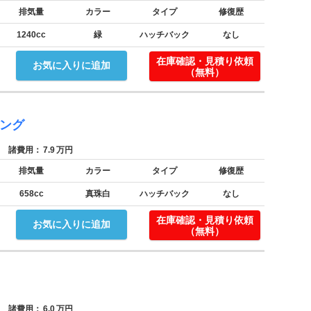
排気量
カラー
タイプ
修復歴
1240cc
緑
ハッチバック
なし
在庫確認・見積り依頼
お気に入りに追加
（無料）
シング
諸費用：
7.9
万円
排気量
カラー
タイプ
修復歴
658cc
真珠白
ハッチバック
なし
。
在庫確認・見積り依頼
お気に入りに追加
（無料）
諸費用：
6.0
万円