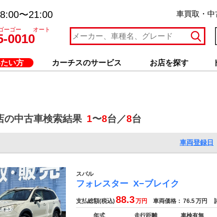
:00〜21:00
車買取・中
ゴーゴー オート
5-0010
いたい方
カーチスのサービス
お店を探す
店の中古車検索結果
1
〜
8
台／
8
台
車両登録日
スバル
フォレスター
X−ブレイク
88.3
支払総額(税込)
万円
車両価格：
76.5
万円
諸
年式
走行距離
車検有無