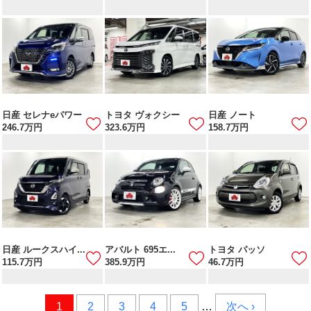
日産 セレナeパワー
トヨタ ヴォクシー
日産 ノート
246.7
万円
323.6
万円
158.7
万円
日産 ルークスハイ...
アバルト 695エ...
トヨタ パッソ
115.7
万円
385.9
万円
46.7
万円
1
2
3
4
5
…
次へ ›