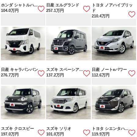
ホンダ シャトルハ...
日産 エルグランド
トヨタ ノアハイブリッ
104.0
万円
257.1
万円
ド
210.4
万円
日産 キャラバンバン
スズキ スペーシア...
日産 ノートeパワー
276.7
万円
137.2
万円
112.6
万円
スズキ クロスビー
スズキ ソリオ
トヨタ シエンタハ...
197.0
万円
101.0
万円
119.9
万円