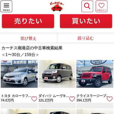
絞り込む
並び替え
カーチス南港店の中古車検索結果
＜1
〜
30
台／
159
台＞
トヨタ カローラフ...
ダイハツ ムーヴキ...
クライスラージープ...
74.0
万円
121.2
万円
394.1
万円