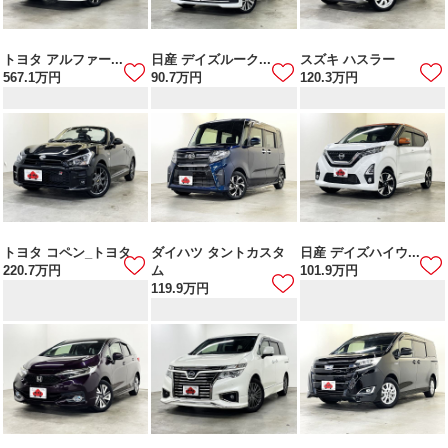
トヨタ アルファー...
日産 デイズルーク...
スズキ ハスラー
567.1
万円
90.7
万円
120.3
万円
トヨタ コペン_トヨタ
ダイハツ タントカスタ
日産 デイズハイウ...
220.7
万円
ム
101.9
万円
119.9
万円