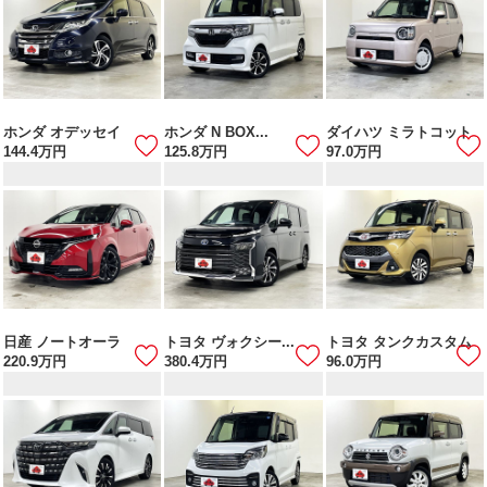
ホンダ オデッセイ
ホンダ N BOX...
ダイハツ ミラトコット
144.4
万円
125.8
万円
97.0
万円
日産 ノートオーラ
トヨタ ヴォクシー...
トヨタ タンクカスタム
220.9
万円
380.4
万円
96.0
万円