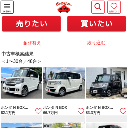
絞り込む
並び替え
中古車検索結果
＜1
〜
30
台／
48
台＞
ホンダ N BOX...
ホンダ N BOX
ホンダ N BOX...
82.1
万円
66.7
万円
83.3
万円