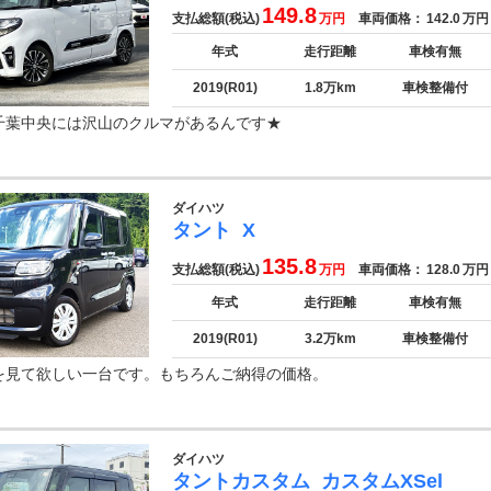
149.8
支払総額(税込)
万円
車両価格：
142.0
万円
年式
走行距離
車検有無
2019(R01)
1.8万km
車検整備付
千葉中央には沢山のクルマがあるんです★
ダイハツ
タント
X
135.8
支払総額(税込)
万円
車両価格：
128.0
万円
年式
走行距離
車検有無
2019(R01)
3.2万km
車検整備付
を見て欲しい一台です。もちろんご納得の価格。
ダイハツ
タントカスタム
カスタムXSel