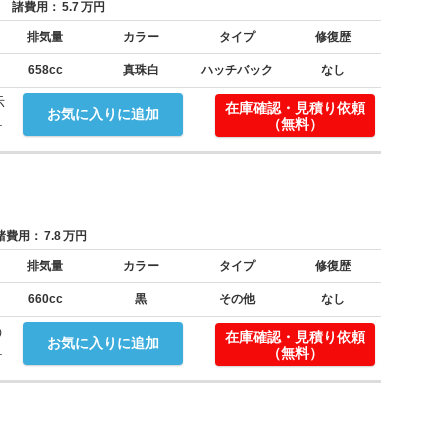
諸費用：
5.7
万円
排気量
カラー
タイプ
修復歴
658cc
真珠白
ハッチバック
なし
示
在庫確認・見積り依頼
お気に入りに追加
.
（無料）
費用：
7.8
万円
排気量
カラー
タイプ
修復歴
660cc
黒
その他
なし
う
在庫確認・見積り依頼
お気に入りに追加
.
（無料）