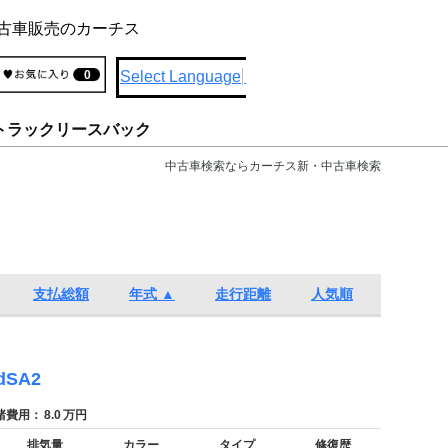
古車販売のカーチス
Select Language
▼
0
トラックリースバック
中古車検索ならカーチス新・中古車検索
支払総額
年式 ▲
走行距離
人気順
SA2
費用：
8.0
万円
排気量
カラー
タイプ
修復歴