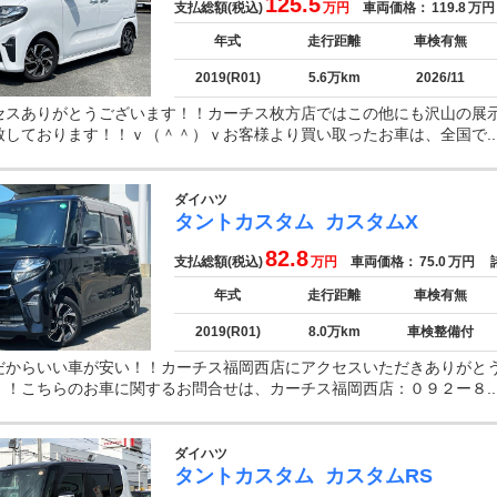
125.5
支払総額(税込)
万円
車両価格：
119.8
万円
年式
走行距離
車検有無
2019(R01)
5.6万km
2026/11
セスありがとうございます！！カーチス枚方店ではこの他にも沢山の展
致しております！！ｖ（＾＾）ｖお客様より買い取ったお車は、全国で..
ダイハツ
タントカスタム
カスタムX
82.8
支払総額(税込)
万円
車両価格：
75.0
万円
諸
年式
走行距離
車検有無
2019(R01)
8.0万km
車検整備付
だからいい車が安い！！カーチス福岡西店にアクセスいただきありがと
！！こちらのお車に関するお問合せは、カーチス福岡西店：０９２ー８..
ダイハツ
タントカスタム
カスタムRS