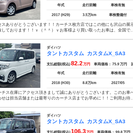
年式
走行距離
車検有無
2017 (H29)
3.5万km
車検整備付
セスありがとうございます！！カーチス枚方店ではこの他にも沢山の展
致しております！！ｖ（＾＾）ｖお客様より買い取ったお車は、全国で..
ダイハツ
タントカスタム
カスタムX_SA3
82.2
支払総額(税込)
万円
車両価格：
75.9
万円
諸
年式
走行距離
車検有無
2018 (H30)
8.8万km
2027/05
ーチス在庫にアクセス頂きまして誠にありがとうございます。このお車
わせは担当店舗または最寄りのカーチス店までお早めに！！ご利用お待..
ダイハツ
タントカスタム
カスタムX_SA3
106.3
支払総額(税込)
万円
車両価格：
99.8
万円