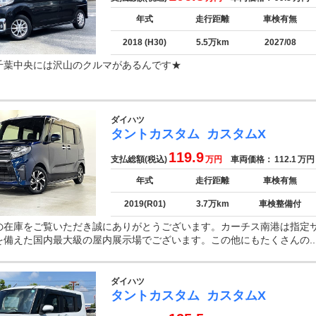
年式
走行距離
車検有無
2018 (H30)
5.5万km
2027/08
千葉中央には沢山のクルマがあるんです★
ダイハツ
タントカスタム
カスタムX
119.9
支払総額(税込)
万円
車両価格：
112.1
万円
年式
走行距離
車検有無
2019(R01)
3.7万km
車検整備付
の在庫をご覧いただき誠にありがとうございます。カーチス南港は指定
を備えた国内最大級の屋内展示場でございます。この他にもたくさんの..
ダイハツ
タントカスタム
カスタムX