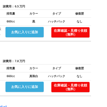
諸費用：
6.5
万円
排気量
カラー
タイプ
修復歴
660cc
黒
ハッチバック
なし
示
在庫確認・見積り依頼
お気に入りに追加
.
（無料）
諸費用：
7.8
万円
排気量
カラー
タイプ
修復歴
660cc
真珠白
ハッチバック
なし
在庫確認・見積り依頼
お気に入りに追加
（無料）