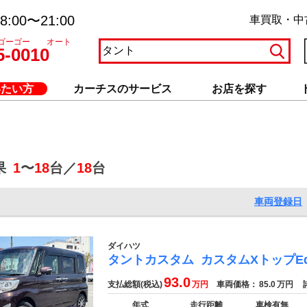
:00〜21:00
車買取・中
ゴーゴー オート
5-0010
いたい方
カーチスのサービス
お店を探す
果
1
〜
18
台／
18
台
車両登録日
ダイハツ
タントカスタム
カスタムXトップEd
93.0
支払総額(税込)
万円
車両価格：
85.0
万円
諸
年式
走行距離
車検有無