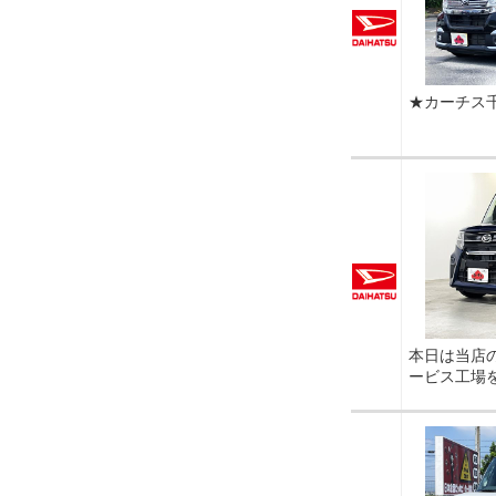
★カーチス
本日は当店
ービス工場