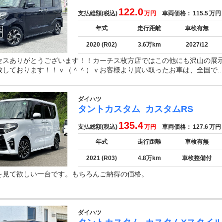
122.0
支払総額(税込)
万円
車両価格：
115.5
万円
年式
走行距離
車検有無
2020 (R02)
3.6万km
2027/12
セスありがとうございます！！カーチス枚方店ではこの他にも沢山の展
致しております！！ｖ（＾＾）ｖお客様より買い取ったお車は、全国で..
ダイハツ
タントカスタム
カスタムRS
135.4
支払総額(税込)
万円
車両価格：
127.6
万円
年式
走行距離
車検有無
2021 (R03)
4.8万km
車検整備付
を見て欲しい一台です。もちろんご納得の価格。
ダイハツ