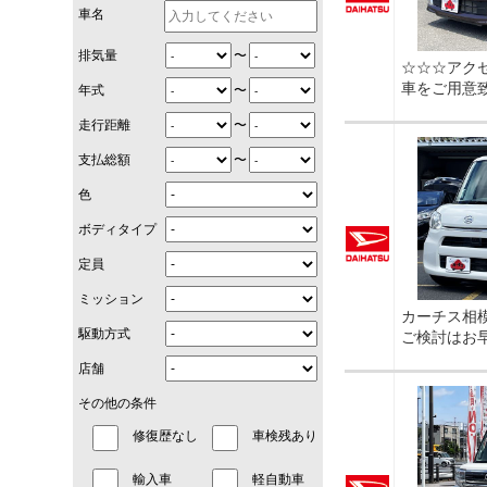
車名
〜
排気量
☆☆☆アク
車をご用意
〜
年式
〜
走行距離
〜
支払総額
色
ボディタイプ
定員
ミッション
カーチス相
駆動方式
ご検討はお
店舗
その他の条件
修復歴なし
車検残あり
輸入車
軽自動車