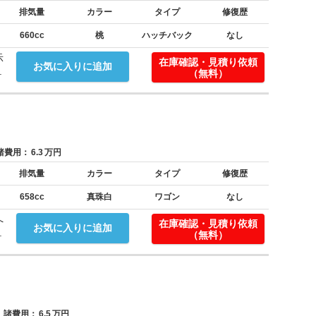
排気量
カラー
タイプ
修復歴
660cc
桃
ハッチバック
なし
示
在庫確認・見積り依頼
お気に入りに追加
.
（無料）
費用：
6.3
万円
排気量
カラー
タイプ
修復歴
658cc
真珠白
ワゴン
なし
へ
在庫確認・見積り依頼
お気に入りに追加
.
（無料）
諸費用：
6.5
万円