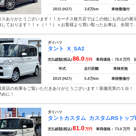
2015 (H27)
3.8万km
車検整備付
セスありがとうございます！！カーチス枚方店ではこの他にも沢山の展
致しております！！ｖ（＾＾）ｖお客様より買い取ったお車は、全国で..
ダイハツ
タント
X_SA2
86.0
支払総額(税込)
万円
車両価格：
78.0
万円
諸
年式
走行距離
車検有無
2015 (H27)
5.4万km
車検整備付
模原店の在庫をご覧いただきありがとうございます！装備充実の１台
早めに！
ダイハツ
タントカスタム
カスタムRSトップE
81.0
支払総額(税込)
万円
車両価格：
73.0
万円
諸