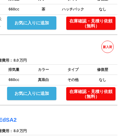
660cc
茶
ハッチバック
なし
示
在庫確認・見積り依頼
お気に入りに追加
.
（無料）
新入荷
費用：
8.0
万円
排気量
カラー
タイプ
修復歴
660cc
真珠白
その他
なし
！
在庫確認・見積り依頼
お気に入りに追加
（無料）
dSA2
費用：
8.0
万円