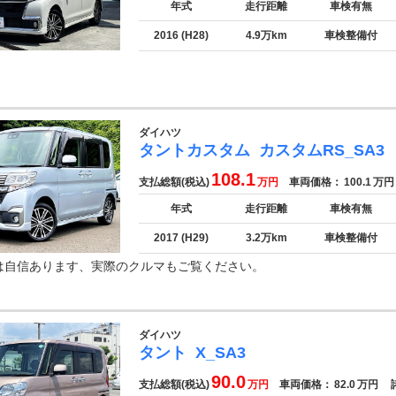
年式
走行距離
車検有無
2016 (H28)
4.9万km
車検整備付
ダイハツ
タントカスタム
カスタムRS_SA3
108.1
支払総額(税込)
万円
車両価格：
100.1
万円
年式
走行距離
車検有無
2017 (H29)
3.2万km
車検整備付
は自信あります、実際のクルマもご覧ください。
ダイハツ
タント
X_SA3
90.0
支払総額(税込)
万円
車両価格：
82.0
万円
諸