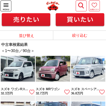
絞り込む
並び替え
中古車検索結果
＜1
〜
30
台／
90
台＞
スズキ ワゴンRス...
スズキ MRワゴン
スズキ スペーシア...
32.3
万円
32.7
万円
36.8
万円