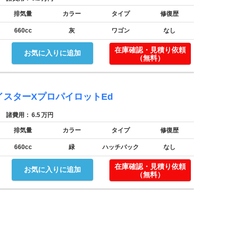
排気量
カラー
タイプ
修復歴
660cc
灰
ワゴン
なし
在庫確認・見積り依頼
お気に入りに追加
（無料）
イスターXプロパイロットEd
諸費用：
6.5
万円
排気量
カラー
タイプ
修復歴
660cc
緑
ハッチバック
なし
在庫確認・見積り依頼
お気に入りに追加
（無料）