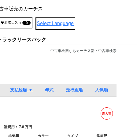
古車販売のカーチス
Select Language
▼
0
トラックリースバック
中古車検索ならカーチス新・中古車検索
支払総額 ▼
年式
走行距離
人気順
新入荷
諸費用：
7.8
万円
排気量
カラー
タイプ
修復歴