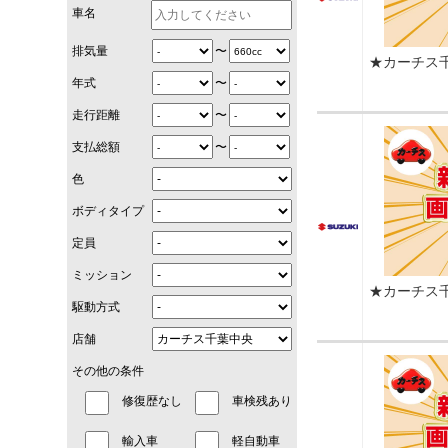
車名
〜
排気量
★カーチス
〜
年式
〜
走行距離
〜
支払総額
色
ボディタイプ
定員
ミッション
★カーチス
駆動方式
店舗
その他の条件
修復歴なし
車検残あり
輸入車
軽自動車