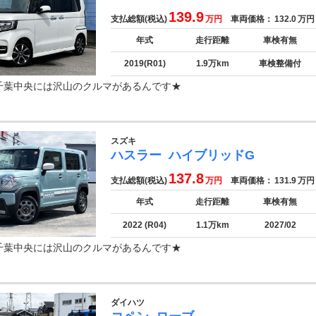
139.9
支払総額(税込)
万円
車両価格：
132.0
万円
年式
走行距離
車検有無
2019(R01)
1.9万km
車検整備付
千葉中央には沢山のクルマがあるんです★
スズキ
ハスラー
ハイブリッドG
137.8
支払総額(税込)
万円
車両価格：
131.9
万円
年式
走行距離
車検有無
2022 (R04)
1.1万km
2027/02
千葉中央には沢山のクルマがあるんです★
ダイハツ