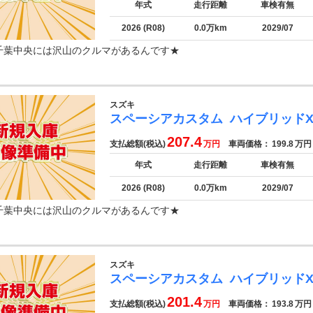
年式
走行距離
車検有無
2026 (R08)
0.0万km
2029/07
千葉中央には沢山のクルマがあるんです★
スズキ
スペーシアカスタム
ハイブリッドX
207.4
支払総額(税込)
万円
車両価格：
199.8
万円
年式
走行距離
車検有無
2026 (R08)
0.0万km
2029/07
千葉中央には沢山のクルマがあるんです★
スズキ
スペーシアカスタム
ハイブリッドX
201.4
支払総額(税込)
万円
車両価格：
193.8
万円