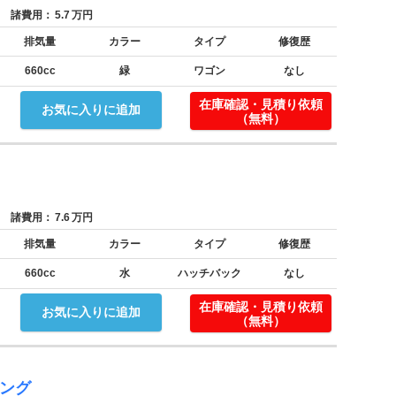
諸費用：
5.7
万円
排気量
カラー
タイプ
修復歴
660cc
緑
ワゴン
なし
在庫確認・見積り依頼
お気に入りに追加
（無料）
諸費用：
7.6
万円
排気量
カラー
タイプ
修復歴
660cc
水
ハッチバック
なし
在庫確認・見積り依頼
お気に入りに追加
（無料）
シング