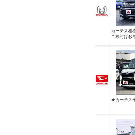
カーチス相
ご検討はお
★カーチス