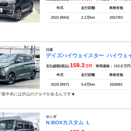
年式
走行距離
車検有無
2022 (R04)
2.1万km
2027/03
日産
デイズハイウェイスター
ハイウェ
159.3
支払総額(税込)
万円
車両価格：
152.8
万円
年式
走行距離
車検有無
2025 (R07)
0.4万km
2028/01
千葉中央には沢山のクルマがあるんです★
ホンダ
N BOXカスタム
L