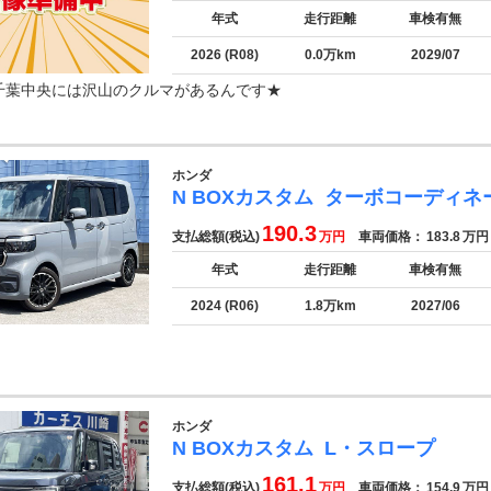
年式
走行距離
車検有無
2026 (R08)
0.0万km
2029/07
千葉中央には沢山のクルマがあるんです★
ホンダ
N BOXカスタム
ターボコーディネ
190.3
支払総額(税込)
万円
車両価格：
183.8
万円
年式
走行距離
車検有無
2024 (R06)
1.8万km
2027/06
ホンダ
N BOXカスタム
L・スロープ
161.1
支払総額(税込)
万円
車両価格：
154.9
万円