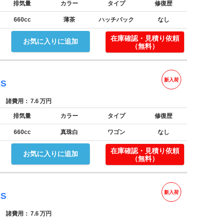
排気量
カラー
タイプ
修復歴
660cc
薄茶
ハッチバック
なし
在庫確認・見積り依頼
お気に入りに追加
（無料）
新入荷
S
諸費用：
7.6
万円
排気量
カラー
タイプ
修復歴
660cc
真珠白
ワゴン
なし
在庫確認・見積り依頼
お気に入りに追加
（無料）
新入荷
S
諸費用：
7.6
万円