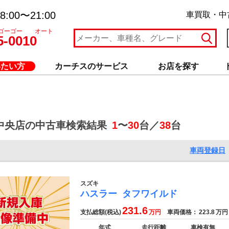
:00〜21:00
車買取・中
ゴーゴー オート
5-0010
いたい方
カーチスのサービス
お店を探す
中央店の中古車検索結果
1
〜
30
台／
38
台
車両登録日
スズキ
ハスラー
タフワイルド
231.6
支払総額(税込)
万円
車両価格：
223.8
万円
年式
走行距離
車検有無