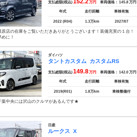
152.2
支払総額(税込)
万円
車両価格：
145.8
万円
年式
走行距離
車検有無
2022 (R04)
1.3万km
2027/07
模原店の在庫をご覧いただきありがとうございます！装備充実の１台
早めに！
ダイハツ
タントカスタム
カスタムRS
149.8
支払総額(税込)
万円
車両価格：
142.0
万円
年式
走行距離
車検有無
2019(R01)
1.8万km
車検整備付
千葉中央には沢山のクルマがあるんです★
日産
ルークス
X