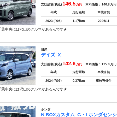
146.5
支払総額(税込)
万円
車両価格：
140.8
万円
年式
走行距離
車検有無
2023 (R05)
1.1万km
2026/11
千葉中央には沢山のクルマがあるんです★
日産
デイズ
X
142.6
支払総額(税込)
万円
車両価格：
135.0
万円
年式
走行距離
車検有無
2024 (R06)
0.3万km
車検整備付
千葉中央には沢山のクルマがあるんです★
ホンダ
N BOXカスタム
G・Lホンダセン