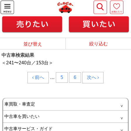
絞り込む
並び替え
中古車検索結果
＜241
〜
240
台／
153
台＞
‹ 前へ
…
5
6
次へ ›
車買取・車査定
中古車を買いたい
中古車サービス・ガイド