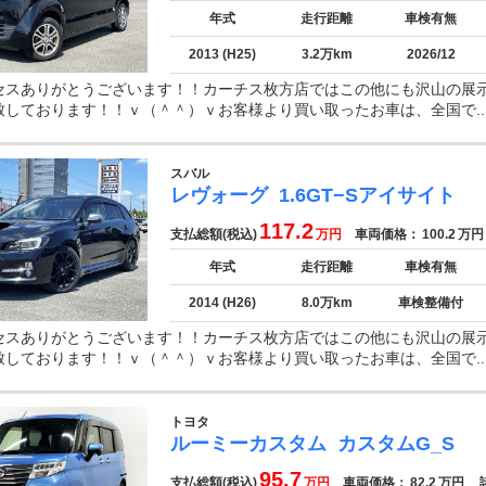
年式
走行距離
車検有無
2013 (H25)
3.2万km
2026/12
セスありがとうございます！！カーチス枚方店ではこの他にも沢山の展
致しております！！ｖ（＾＾）ｖお客様より買い取ったお車は、全国で..
スバル
レヴォーグ
1.6GT−Sアイサイト
117.2
支払総額(税込)
万円
車両価格：
100.2
万円
年式
走行距離
車検有無
2014 (H26)
8.0万km
車検整備付
セスありがとうございます！！カーチス枚方店ではこの他にも沢山の展
致しております！！ｖ（＾＾）ｖお客様より買い取ったお車は、全国で..
トヨタ
ルーミーカスタム
カスタムG_S
95.7
支払総額(税込)
万円
車両価格：
82.2
万円
諸