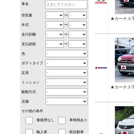
車名
〜
排気量
★カーチス
〜
年式
〜
走行距離
〜
支払総額
色
ボディタイプ
定員
ミッション
★カーチス
駆動方式
店舗
その他の条件
修復歴なし
車検残あり
輸入車
軽自動車