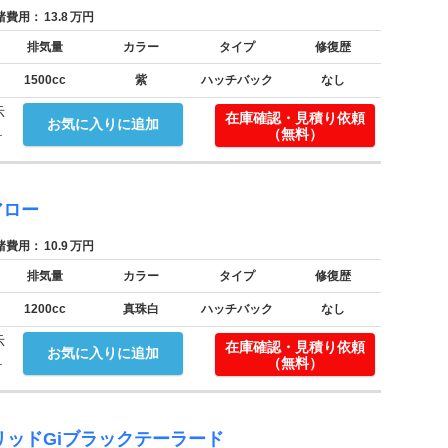
費用：
13.8
万円
排気量
カラー
タイプ
修復歴
1500cc
紫
ハッチバック
なし
示
在庫確認・見積り依頼
お気に入りに追加
.
（無料）
アロー
費用：
10.9
万円
排気量
カラー
タイプ
修復歴
1200cc
真珠白
ハッチバック
なし
示
在庫確認・見積り依頼
お気に入りに追加
.
（無料）
リッドGiブラックテーラード