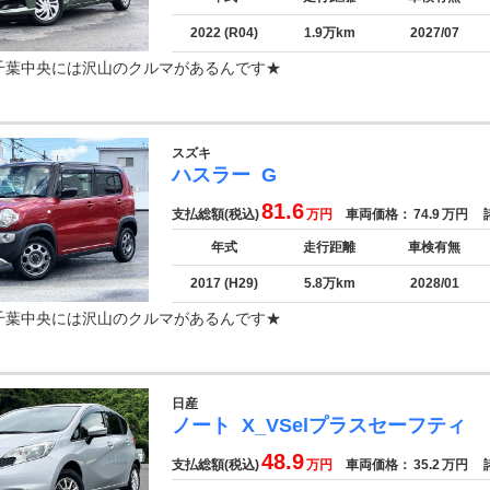
2022 (R04)
1.9万km
2027/07
千葉中央には沢山のクルマがあるんです★
スズキ
ハスラー
G
81.6
支払総額(税込)
万円
車両価格：
74.9
万円
諸
年式
走行距離
車検有無
2017 (H29)
5.8万km
2028/01
千葉中央には沢山のクルマがあるんです★
日産
ノート
X_VSelプラスセーフティ
48.9
支払総額(税込)
万円
車両価格：
35.2
万円
諸