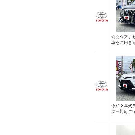
☆☆☆アク
車をご用意
令和２年式
ター対応デ