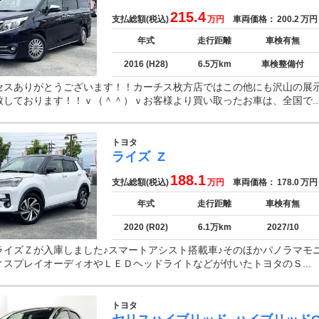
215.4
支払総額(税込)
万円
車両価格：
200.2
万円
年式
走行距離
車検有無
2016 (H28)
6.5万km
車検整備付
セスありがとうございます！！カーチス枚方店ではこの他にも沢山の展
致しております！！ｖ（＾＾）ｖお客様より買い取ったお車は、全国で..
トヨタ
ライズ
Z
188.1
支払総額(税込)
万円
車両価格：
178.0
万円
年式
走行距離
車検有無
2020 (R02)
6.1万km
2027/10
ライズＺが入庫しました♪スマートアシスト搭載車♪そのほかパノラマモ
ィスプレイオーディオやＬＥＤヘッドライトなどが付いたトヨタのＳ...
トヨタ