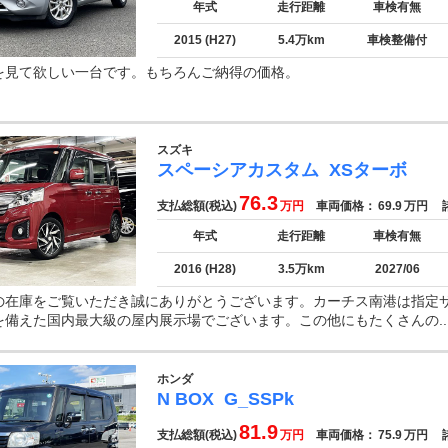
年式
走行距離
車検有無
2015 (H27)
5.4万km
車検整備付
を見て欲しい一台です。もちろんご納得の価格。
スズキ
スペーシアカスタム
XSターボ
76.3
支払総額(税込)
万円
車両価格：
69.9
万円
諸
年式
走行距離
車検有無
2016 (H28)
3.5万km
2027/06
の在庫をご覧いただき誠にありがとうございます。カーチス南港は指定
を備えた国内最大級の屋内展示場でございます。この他にもたくさんの..
ホンダ
N BOX
G_SSPk
81.9
支払総額(税込)
万円
車両価格：
75.9
万円
諸