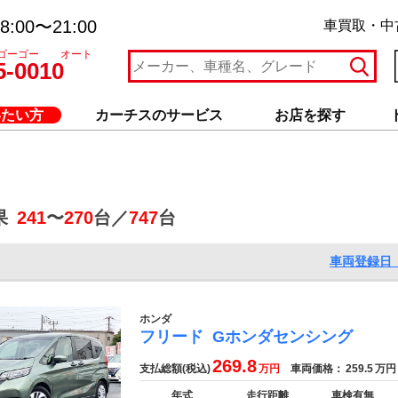
:00〜21:00
車買取・中
ゴーゴー オート
5-0010
いたい方
カーチスのサービス
お店を探す
果
241
〜
270
台／
747
台
車両登録日 
ホンダ
フリード
Gホンダセンシング
269.8
支払総額(税込)
万円
車両価格：
259.5
万円
年式
走行距離
車検有無