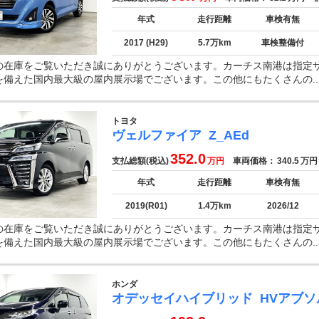
年式
走行距離
車検有無
2017 (H29)
5.7万km
車検整備付
の在庫をご覧いただき誠にありがとうございます。カーチス南港は指定
を備えた国内最大級の屋内展示場でございます。この他にもたくさんの..
トヨタ
ヴェルファイア
Z_AEd
352.0
支払総額(税込)
万円
車両価格：
340.5
万円
年式
走行距離
車検有無
2019(R01)
1.4万km
2026/12
の在庫をご覧いただき誠にありがとうございます。カーチス南港は指定
を備えた国内最大級の屋内展示場でございます。この他にもたくさんの..
ホンダ
オデッセイハイブリッド
HVアブ