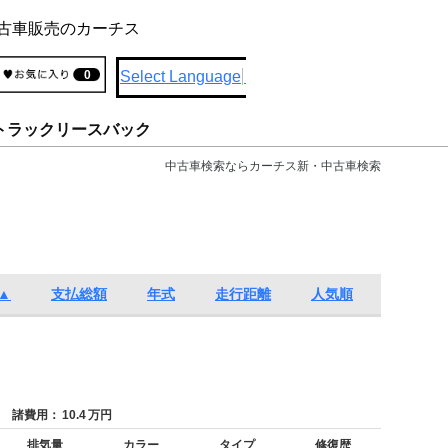
古車販売のカーチス
Select Language
▼
0
トラックリースバック
中古車検索ならカーチス新・中古車検索
▲
支払総額
年式
走行距離
人気順
諸費用：
10.4
万円
排気量
カラー
タイプ
修復歴