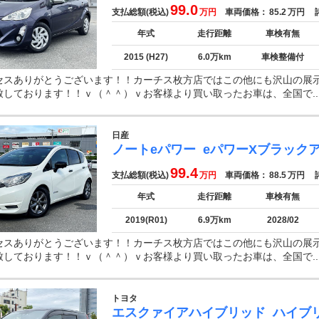
99.0
支払総額(税込)
万円
車両価格：
85.2
万円
諸
年式
走行距離
車検有無
2015 (H27)
6.0万km
車検整備付
セスありがとうございます！！カーチス枚方店ではこの他にも沢山の展
致しております！！ｖ（＾＾）ｖお客様より買い取ったお車は、全国で..
日産
ノートeパワー
eパワーXブラック
99.4
支払総額(税込)
万円
車両価格：
88.5
万円
諸
年式
走行距離
車検有無
2019(R01)
6.9万km
2028/02
セスありがとうございます！！カーチス枚方店ではこの他にも沢山の展
致しております！！ｖ（＾＾）ｖお客様より買い取ったお車は、全国で..
トヨタ
エスクァイアハイブリッド
ハイブ