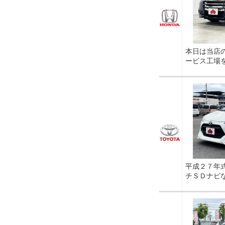
本日は当店
ービス工場
平成２７年
チＳＤナビ