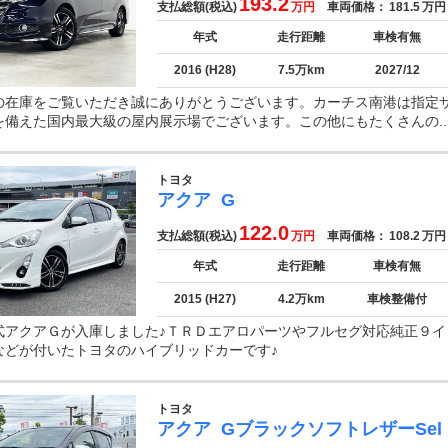
193.2
支払総額(税込)
万円
車両価格：
181.5
万円
年式
走行距離
車検有無
2016 (H28)
7.5万km
2027/12
の在庫をご覧いただき誠にありがとうございます。カーチス南港は指定
を備えた国内最大級の屋内展示場でございます。この他にもたくさんの..
トヨタ
アクア
G
122.0
支払総額(税込)
万円
車両価格：
108.2
万円
年式
走行距離
車検有無
2015 (H27)
4.2万km
車検整備付
式アクアＧが入庫しました♪ＴＲＤエアロパーツやフルセグ対応純正９イ
などが付いたトヨタのハイブリッドカーです♪
トヨタ
アクア
GブラックソフトレザーSel