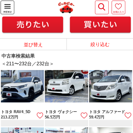
絞り込む
並び替え
中古車検索結果
＜211
〜
232
台／
232
台＞
トヨタ RAV4_5D
トヨタ ヴォクシー
トヨタ アルファード
213.2
万円
56.5
万円
59.4
万円