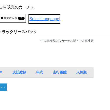
古車販売のカーチス
Select Language
▼
0
トラックリースバック
中古車検索ならカーチス新・中古車検索
▼
支払総額
年式
走行距離
人気順
へ ›