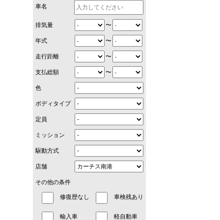
車名
〜
排気量
〜
年式
〜
走行距離
〜
支払総額
色
ボディタイプ
定員
ミッション
駆動方式
店舗
その他の条件
修復歴なし
車検残あり
輸入車
軽自動車