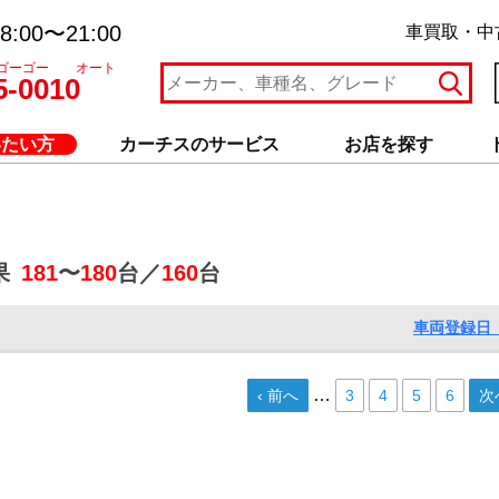
:00〜21:00
車買取・中
ゴーゴー オート
5-0010
いたい方
カーチスのサービス
お店を探す
果
181
〜
180
台／
160
台
車両登録日 
…
‹ 前へ
3
4
5
6
次