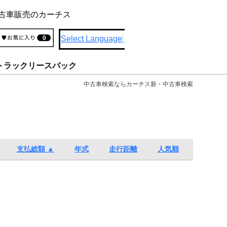
古車販売のカーチス
Select Language
▼
0
トラックリースバック
中古車検索ならカーチス新・中古車検索
支払総額 ▲
年式
走行距離
人気順