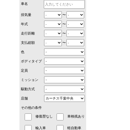
車名
〜
排気量
〜
年式
〜
走行距離
〜
支払総額
色
ボディタイプ
定員
ミッション
駆動方式
店舗
その他の条件
修復歴なし
車検残あり
輸入車
軽自動車