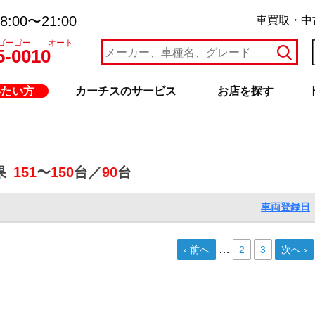
:00〜21:00
車買取・中
ゴーゴー オート
5-0010
いたい方
カーチスのサービス
お店を探す
果
151
〜
150
台／
90
台
車両登録日
…
‹ 前へ
2
3
次へ ›