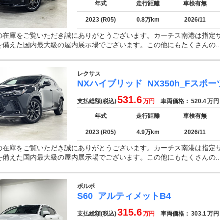
年式
走行距離
車検有無
2023 (R05)
0.8万km
2026/11
の在庫をご覧いただき誠にありがとうございます。カーチス南港は指定
を備えた国内最大級の屋内展示場でございます。この他にもたくさんの..
レクサス
NXハイブリッド
NX350h_Fスポー
531.6
支払総額(税込)
万円
車両価格：
520.4
万円
年式
走行距離
車検有無
2023 (R05)
4.9万km
2026/11
の在庫をご覧いただき誠にありがとうございます。カーチス南港は指定
を備えた国内最大級の屋内展示場でございます。この他にもたくさんの..
ボルボ
S60
アルティメットB4
315.6
支払総額(税込)
万円
車両価格：
303.1
万円