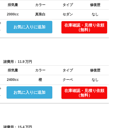
排気量
カラー
タイプ
修復歴
2000cc
真珠白
セダン
なし
サ
在庫確認・見積り依頼
お気に入りに追加
.
（無料）
諸費用：
11.9
万円
排気量
カラー
タイプ
修復歴
2400cc
橙
クーペ
なし
サ
在庫確認・見積り依頼
お気に入りに追加
.
（無料）
諸費用：
15.4
万円