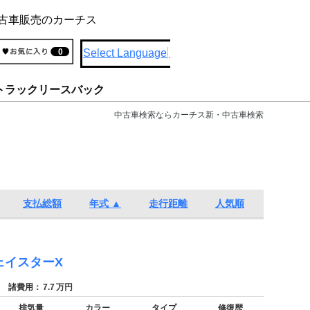
古車販売のカーチス
Select Language
▼
0
トラックリースバック
中古車検索ならカーチス新・中古車検索
支払総額
年式 ▲
走行距離
人気順
ェイスターX
諸費用：
7.7
万円
排気量
カラー
タイプ
修復歴