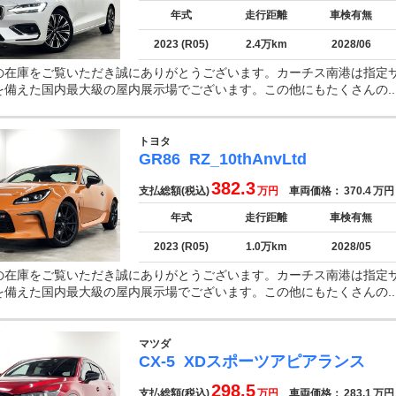
年式
走行距離
車検有無
2023 (R05)
2.4万km
2028/06
の在庫をご覧いただき誠にありがとうございます。カーチス南港は指定
を備えた国内最大級の屋内展示場でございます。この他にもたくさんの..
トヨタ
GR86
RZ_10thAnvLtd
382.3
支払総額(税込)
万円
車両価格：
370.4
万円
年式
走行距離
車検有無
2023 (R05)
1.0万km
2028/05
の在庫をご覧いただき誠にありがとうございます。カーチス南港は指定
を備えた国内最大級の屋内展示場でございます。この他にもたくさんの..
マツダ
CX-5
XDスポーツアピアランス
298.5
支払総額(税込)
万円
車両価格：
283.1
万円