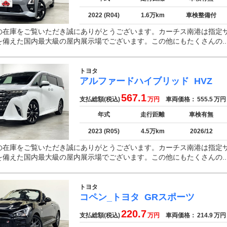
2022 (R04)
1.6万km
車検整備付
の在庫をご覧いただき誠にありがとうございます。カーチス南港は指定
を備えた国内最大級の屋内展示場でございます。この他にもたくさんの..
トヨタ
アルファードハイブリッド
HVZ
567.1
支払総額(税込)
万円
車両価格：
555.5
万円
年式
走行距離
車検有無
2023 (R05)
4.5万km
2026/12
の在庫をご覧いただき誠にありがとうございます。カーチス南港は指定
を備えた国内最大級の屋内展示場でございます。この他にもたくさんの..
トヨタ
コペン_トヨタ
GRスポーツ
220.7
支払総額(税込)
万円
車両価格：
214.9
万円