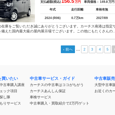
156.5
支払総額(税込)
万円
車両価格：
149.8
万円
年式
走行距離
車検有無
2024 (R06)
0.7万km
2027/09
の在庫をご覧いただき誠にありがとうございます。カーチス南港は指定
を備えた国内最大級の屋内展示場でございます。この他にもたくさんの..
…
‹ 前へ
2
3
4
5
を買いたい
中古車サービス・ガイド
中古車販売
中古車購入講座
カーチスの中古車はココがちがう
大型中古車
ェック項目
カーチスあんしん保証
お近くのカ
探し隊
車検サービス
もりサービス
中古車購入・買取紹介で2万円ゲット