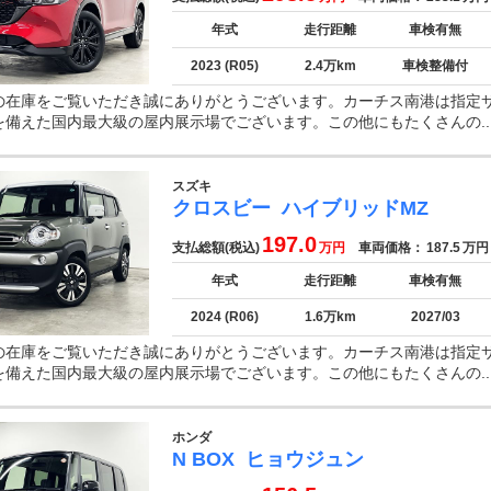
年式
走行距離
車検有無
2023 (R05)
2.4万km
車検整備付
の在庫をご覧いただき誠にありがとうございます。カーチス南港は指定
を備えた国内最大級の屋内展示場でございます。この他にもたくさんの..
スズキ
クロスビー
ハイブリッドMZ
197.0
支払総額(税込)
万円
車両価格：
187.5
万円
年式
走行距離
車検有無
2024 (R06)
1.6万km
2027/03
の在庫をご覧いただき誠にありがとうございます。カーチス南港は指定
を備えた国内最大級の屋内展示場でございます。この他にもたくさんの..
ホンダ
N BOX
ヒョウジュン