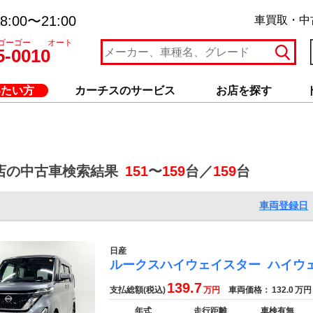
:00〜21:00
車買取・中
ゴーゴー オート
5-0010
いたい方
カーチスのサービス
お店を探す
店の中古車検索結果
151
〜
159
台／
159
台
車両登録日
日産
ルークスハイウェイスター
ハイウ
139.7
支払総額(税込)
万円
車両価格：
132.0
万円
年式
走行距離
車検有無