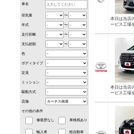
車名
〜
排気量
本日は当店
ービス工場
〜
年式
〜
走行距離
〜
支払総額
色
ボディタイプ
定員
ミッション
本日は当店
駆動方式
ービス工場
店舗
その他の条件
修復歴なし
車検残あり
輸入車
軽自動車