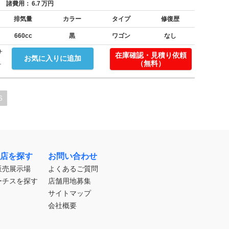
諸費用：
6.7
万円
排気量
カラー
タイプ
修復歴
660cc
黒
ワゴン
なし
サ
在庫確認・見積り依頼
お気に入りに追加
.
（無料）
6
店を探す
お問い合わせ
販売展示場
よくあるご質問
ーチスを探す
店舗用地募集
サイトマップ
会社概要