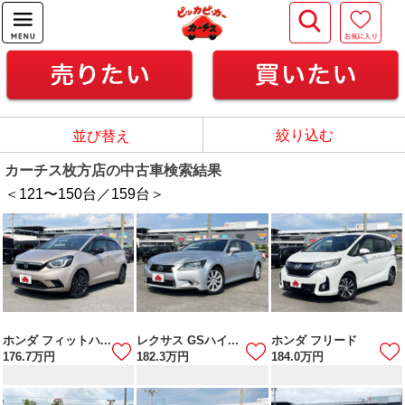
絞り込む
並び替え
カーチス枚方店の中古車検索結果
＜121
〜
150
台／
159
台＞
ホンダ フィットハ...
レクサス GSハイ...
ホンダ フリード
176.7
万円
182.3
万円
184.0
万円