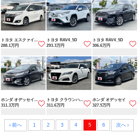
トヨタ エスクァイ...
トヨタ RAV4_5D
トヨタ RAV4_5D
288.1
万円
293.3
万円
306.6
万円
ホンダ オデッセイ...
トヨタ クラウンハ...
ホンダ オデッセイ
311.3
万円
311.6
万円
327.5
万円
‹ 前へ
1
2
3
4
5
6
次へ ›