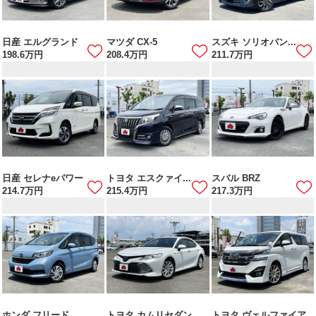
日産 エルグランド
マツダ CX-5
スズキ ソリオバン...
198.6
万円
208.4
万円
211.7
万円
日産 セレナeパワー
トヨタ エスクァイ...
スバル BRZ
214.7
万円
215.4
万円
217.3
万円
ホンダ フリード
トヨタ カムリセダン
トヨタ ヴェルファイア