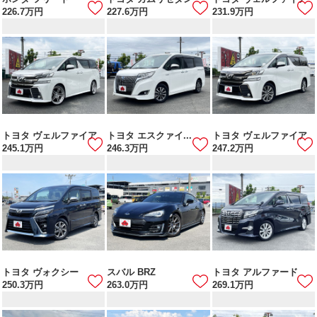
226.7
万円
227.6
万円
231.9
万円
トヨタ ヴェルファイア
トヨタ エスクァイ...
トヨタ ヴェルファイア
245.1
万円
246.3
万円
247.2
万円
トヨタ ヴォクシー
スバル BRZ
トヨタ アルファード
250.3
万円
263.0
万円
269.1
万円