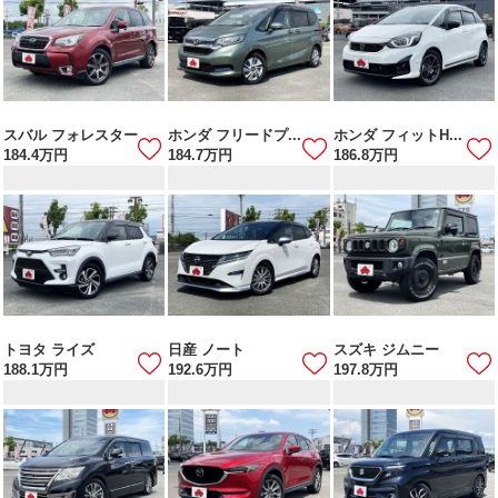
スバル フォレスター
ホンダ フリードプ...
ホンダ フィットH...
184.4
万円
184.7
万円
186.8
万円
トヨタ ライズ
日産 ノート
スズキ ジムニー
188.1
万円
192.6
万円
197.8
万円