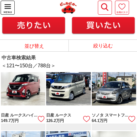
絞り込む
並び替え
中古車検索結果
＜121
〜
150
台／
788
台＞
日産 ルークスハイ...
日産 ルークス
ソノタ スマートフ...
149.7
万円
126.2
万円
64.1
万円