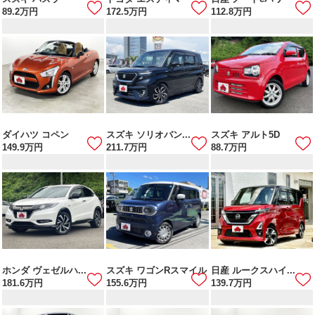
89.2
万円
172.5
万円
112.8
万円
ダイハツ コペン
スズキ ソリオバン...
スズキ アルト5D
149.9
万円
211.7
万円
88.7
万円
ホンダ ヴェゼルハ...
スズキ ワゴンRスマイル
日産 ルークスハイ...
181.6
万円
155.6
万円
139.7
万円