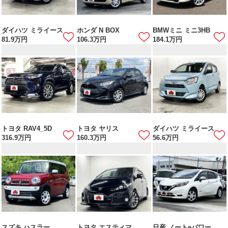
ダイハツ ミライース
ホンダ N BOX
BMWミニ ミニ3HB
81.9
万円
106.3
万円
184.1
万円
トヨタ RAV4_5D
トヨタ ヤリス
ダイハツ ミライース
316.9
万円
160.3
万円
56.6
万円
スズキ ハスラー
トヨタ エスティマ
日産 ノートeパワー