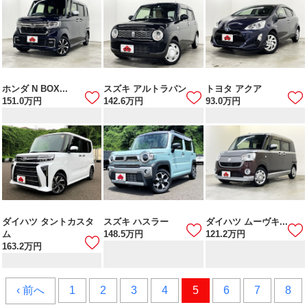
ホンダ N BOX...
スズキ アルトラパン
トヨタ アクア
151.0
万円
142.6
万円
93.0
万円
ダイハツ タントカスタ
スズキ ハスラー
ダイハツ ムーヴキ...
ム
148.5
万円
121.2
万円
163.2
万円
‹ 前へ
1
2
3
4
5
6
7
8