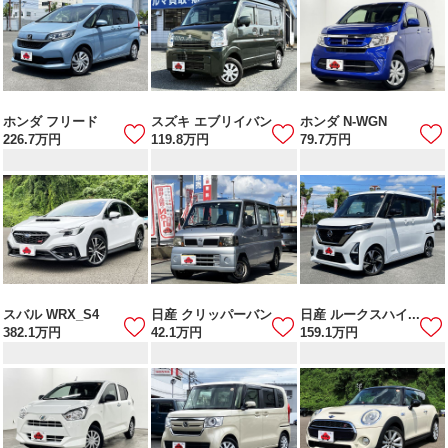
ホンダ フリード
スズキ エブリイバン
ホンダ N-WGN
226.7
万円
119.8
万円
79.7
万円
スバル WRX_S4
日産 クリッパーバン
日産 ルークスハイ...
382.1
万円
42.1
万円
159.1
万円