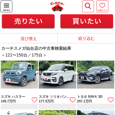
絞り込む
並び替え
カーチスメガ仙台店の中古車検索結果
＜121
〜
150
台／
175
台＞
スズキ ハスラー
スズキ ソリオバン...
トヨタ RAV4_5D
149.7
万円
177.9
万円
297.1
万円