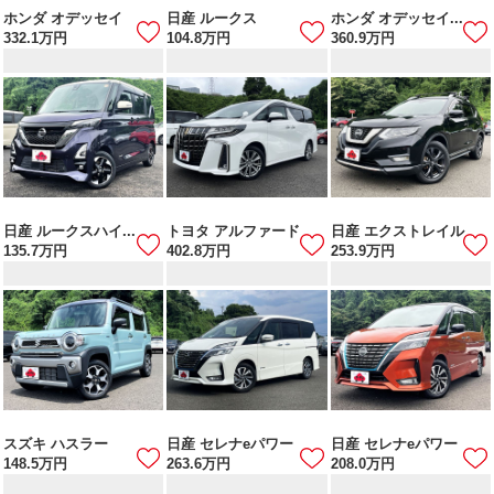
ホンダ オデッセイ
日産 ルークス
ホンダ オデッセイ...
332.1
万円
104.8
万円
360.9
万円
日産 ルークスハイ...
トヨタ アルファード
日産 エクストレイル
135.7
万円
402.8
万円
253.9
万円
スズキ ハスラー
日産 セレナeパワー
日産 セレナeパワー
148.5
万円
263.6
万円
208.0
万円