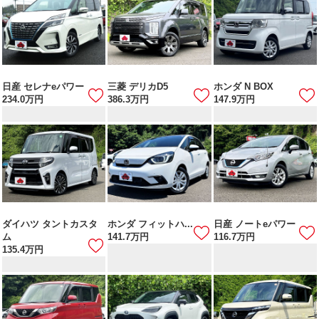
日産 セレナeパワー
三菱 デリカD5
ホンダ N BOX
234.0
万円
386.3
万円
147.9
万円
ダイハツ タントカスタ
ホンダ フィットハ...
日産 ノートeパワー
ム
141.7
万円
116.7
万円
135.4
万円