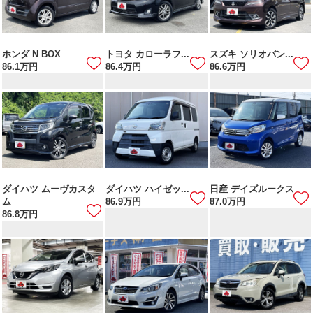
ホンダ N BOX
トヨタ カローラフ...
スズキ ソリオバン...
86.1
万円
86.4
万円
86.6
万円
ダイハツ ムーヴカスタ
ダイハツ ハイゼッ...
日産 デイズルークス
ム
86.9
万円
87.0
万円
86.8
万円