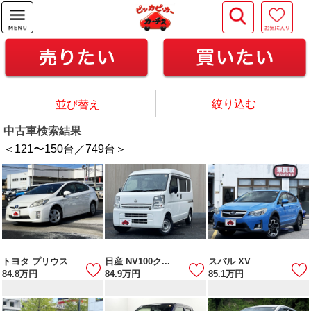
絞り込む
並び替え
中古車検索結果
＜121
〜
150
台／
749
台＞
トヨタ プリウス
日産 NV100ク...
スバル XV
84.8
万円
84.9
万円
85.1
万円