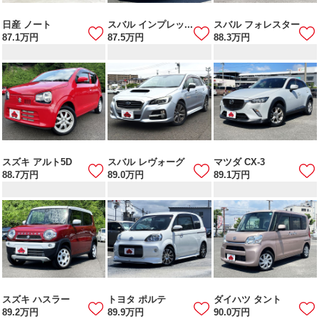
日産 ノート
スバル インプレッ...
スバル フォレスター
87.1
万円
87.5
万円
88.3
万円
スズキ アルト5D
スバル レヴォーグ
マツダ CX-3
88.7
万円
89.0
万円
89.1
万円
スズキ ハスラー
トヨタ ポルテ
ダイハツ タント
89.2
万円
89.9
万円
90.0
万円