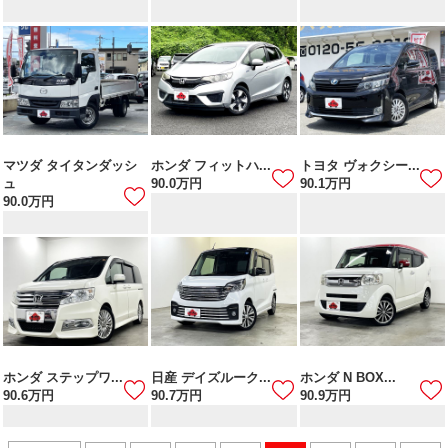
マツダ タイタンダッシ
ホンダ フィットハ...
トヨタ ヴォクシー...
ュ
90.0
万円
90.1
万円
90.0
万円
ホンダ ステップワ...
日産 デイズルーク...
ホンダ N BOX...
90.6
万円
90.7
万円
90.9
万円