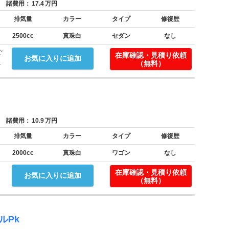
諸費用：
17.4
万円
排気量
カラー
タイプ
修復歴
2500cc
真珠白
セダン
なし
ご
在庫確認・見積り依頼
お気に入りに追加
.
（無料）
諸費用：
10.9
万円
排気量
カラー
タイプ
修復歴
2000cc
真珠白
ワゴン
なし
在庫確認・見積り依頼
お気に入りに追加
（無料）
ルPk