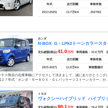
年式
走行距離
車検有無
2013 (H25)
13.7万km
2027/02
ホンダ
N BOX
G・LPk2トーンカラースタ
41.0
支払総額(税込)
万円
車両価格：
33.0
万円
諸
年式
走行距離
車検有無
2015 (H27)
11.6万km
車検整備付
ーチス熊谷の在庫車輌にアクセスして頂きまして、誠にありがとうござ
成２７年式「ホンダ・ＮーＢＯＸ・ＧＬパッケージ２トーンカラー」が..
トヨタ
ヴォクシーハイブリッド
ハイブリ
90.1
支払総額(税込)
万円
車両価格：
78.4
万円
諸