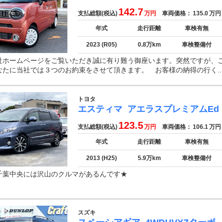
142.7
支払総額(税込)
万円
車両価格：
135.0
万円
年式
走行距離
車検有無
2023 (R05)
0.8万km
車検整備付
社ホームページをご覧いただき誠に有り難う御座います。突然ですが、
なたに当社では３つのお約束をさせて頂きます。 お客様の納得の行く..
トヨタ
エスティマ
アエラスプレミアムEd
123.5
支払総額(税込)
万円
車両価格：
106.1
万円
年式
走行距離
車検有無
2013 (H25)
5.9万km
車検整備付
千葉中央には沢山のクルマがあるんです★
スズキ