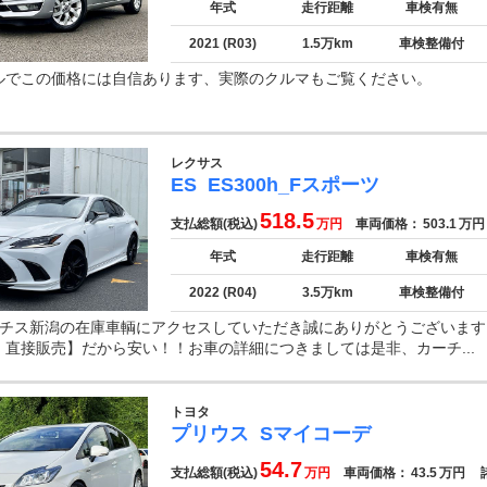
年式
走行距離
車検有無
2021 (R03)
1.5万km
車検整備付
ルでこの価格には自信あります、実際のクルマもご覧ください。
レクサス
ES
ES300h_Fスポーツ
518.5
支払総額(税込)
万円
車両価格：
503.1
万円
年式
走行距離
車検有無
2022 (R04)
3.5万km
車検整備付
−チス新潟の在庫車輌にアクセスしていただき誠にありがとうございます
・直接販売】だから安い！！お車の詳細につきましては是非、カーチ...
トヨタ
プリウス
Sマイコーデ
54.7
支払総額(税込)
万円
車両価格：
43.5
万円
諸