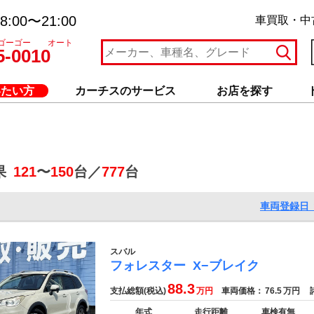
:00〜21:00
車買取・中
ゴーゴー オート
5-0010
いたい方
カーチスのサービス
お店を探す
果
121
〜
150
台／
777
台
車両登録日 
スバル
フォレスター
X−ブレイク
88.3
支払総額(税込)
万円
車両価格：
76.5
万円
諸
年式
走行距離
車検有無