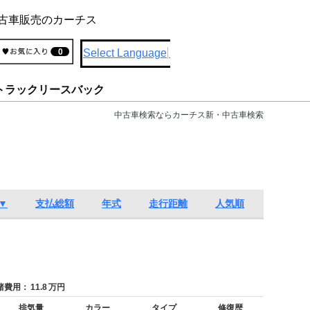
古車販売のカーチス
Select Language
▼
0
トラックリースバック
中古車検索ならカーチス新・中古車検索
▼
支払総額
年式
走行距離
人気順
費用：
11.8
万円
排気量
カラー
タイプ
修復歴