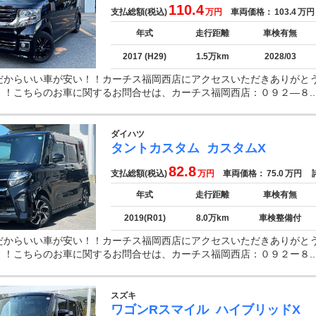
110.4
支払総額(税込)
万円
車両価格：
103.4
万円
年式
走行距離
車検有無
2017 (H29)
1.5万km
2028/03
だからいい車が安い！！カーチス福岡西店にアクセスいただきありがと
！！こちらのお車に関するお問合せは、カーチス福岡西店：０９２—８..
ダイハツ
タントカスタム
カスタムX
82.8
支払総額(税込)
万円
車両価格：
75.0
万円
諸
年式
走行距離
車検有無
2019(R01)
8.0万km
車検整備付
だからいい車が安い！！カーチス福岡西店にアクセスいただきありがと
！！こちらのお車に関するお問合せは、カーチス福岡西店：０９２ー８..
スズキ
ワゴンRスマイル
ハイブリッドX