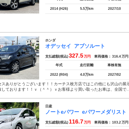
2014 (H26)
5.5万km
2027/10
ホンダ
オデッセイ
アブソルート
327.5
支払総額(税込)
万円
車両価格：
316.4
万円
年式
走行距離
車検有無
2022 (R04)
4.0万km
2027/02
セスありがとうございます！！カーチス枚方店ではこの他にも沢山の展
致しております！！ｖ（＾＾）ｖお客様より買い取ったお車は、全国で..
日産
ノートeパワー
eパワーメダリスト
116.7
支払総額(税込)
万円
車両価格：
103.2
万円