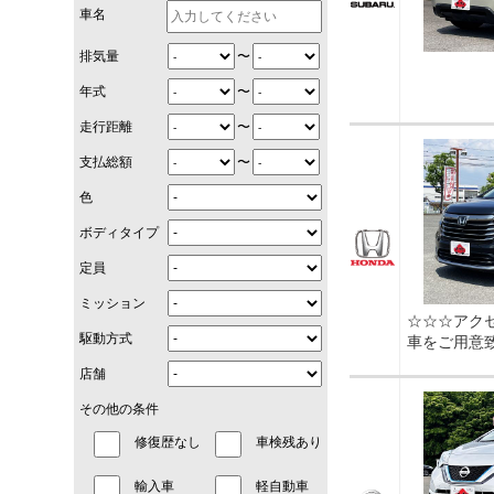
車名
〜
排気量
〜
年式
〜
走行距離
〜
支払総額
色
ボディタイプ
定員
ミッション
☆☆☆アク
駆動方式
車をご用意
店舗
その他の条件
修復歴なし
車検残あり
輸入車
軽自動車