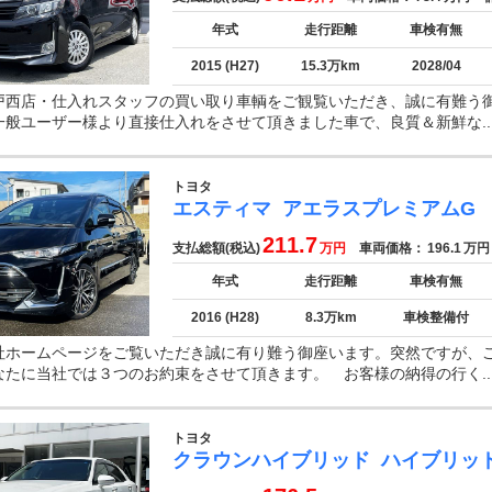
年式
走行距離
車検有無
2015 (H27)
15.3万km
2028/04
戸西店・仕入れスタッフの買い取り車輌をご観覧いただき、誠に有難う
一般ユーザー様より直接仕入れをさせて頂きました車で、良質＆新鮮な..
トヨタ
エスティマ
アエラスプレミアムG
211.7
支払総額(税込)
万円
車両価格：
196.1
万円
年式
走行距離
車検有無
2016 (H28)
8.3万km
車検整備付
社ホームページをご覧いただき誠に有り難う御座います。突然ですが、
なたに当社では３つのお約束をさせて頂きます。 お客様の納得の行く..
トヨタ
クラウンハイブリッド
ハイブリッ