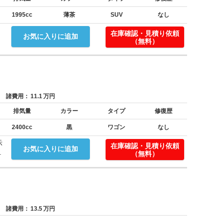
1995cc
薄茶
SUV
なし
在庫確認・見積り依頼
お気に入りに追加
（無料）
諸費用：
11.1
万円
排気量
カラー
タイプ
修復歴
2400cc
黒
ワゴン
なし
示
在庫確認・見積り依頼
お気に入りに追加
.
（無料）
諸費用：
13.5
万円