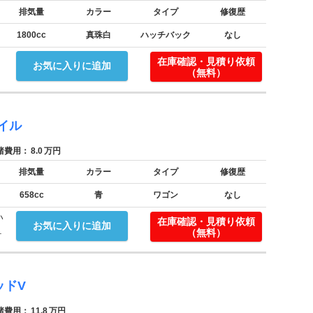
排気量
カラー
タイプ
修復歴
1800cc
真珠白
ハッチバック
なし
在庫確認・見積り依頼
お気に入りに追加
（無料）
イル
費用：
8.0
万円
排気量
カラー
タイプ
修復歴
658cc
青
ワゴン
なし
い
在庫確認・見積り依頼
お気に入りに追加
.
（無料）
ッドV
費用：
11.8
万円