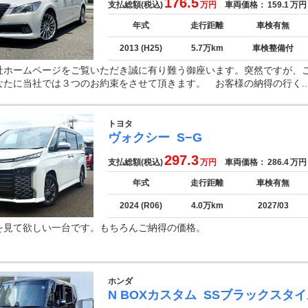
176.5
支払総額(税込)
万円
車両価格：
159.1
万円
年式
走行距離
車検有無
2013 (H25)
5.7万km
車検整備付
社ホームページをご覧いただき誠に有り難う御座います。突然ですが、
なたに当社では３つのお約束をさせて頂きます。 お客様の納得の行く..
トヨタ
ヴォクシー
S−G
297.3
支払総額(税込)
万円
車両価格：
286.4
万円
年式
走行距離
車検有無
2024 (R06)
4.0万km
2027/03
を見て欲しい一台です。もちろんご納得の価格。
ホンダ
N BOXカスタム
SSブラックスタイ