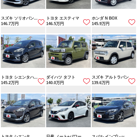
スズキ ソリオバン...
トヨタ エスティマ
ホンダ N BOX
146.7
万円
146.5
万円
145.9
万円
トヨタ シエンタハ...
ダイハツ タフト
スズキ アルトラパン
145.2
万円
140.0
万円
139.6
万円
トヨタ シエンタ
日産 ノートeパワー
スバル インプレッ...