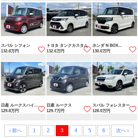
スバル シフォン
トヨタ タンクカスタム
ホンダ N BOX...
132.8
万円
132.6
万円
130.0
万円
日産 ルークスハイ...
日産 ルークス
スバル フォレスター
129.8
万円
129.7
万円
128.0
万円
‹ 前へ
1
2
3
4
5
6
次へ ›