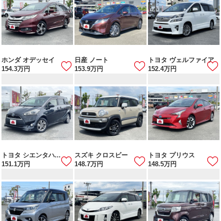
ホンダ オデッセイ
日産 ノート
トヨタ ヴェルファイア
154.3
万円
153.9
万円
152.4
万円
トヨタ シエンタハ...
スズキ クロスビー
トヨタ プリウス
151.1
万円
148.7
万円
148.5
万円