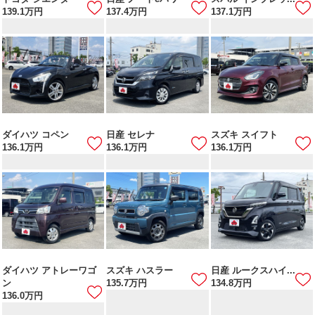
139.1
万円
137.4
万円
137.1
万円
ダイハツ コペン
日産 セレナ
スズキ スイフト
136.1
万円
136.1
万円
136.1
万円
ダイハツ アトレーワゴ
スズキ ハスラー
日産 ルークスハイ...
ン
135.7
万円
134.8
万円
136.0
万円