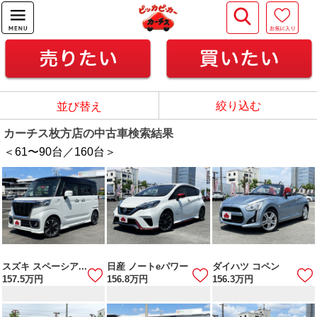
絞り込む
並び替え
カーチス枚方店の中古車検索結果
＜61
〜
90
台／
160
台＞
スズキ スペーシア...
日産 ノートeパワー
ダイハツ コペン
157.5
万円
156.8
万円
156.3
万円