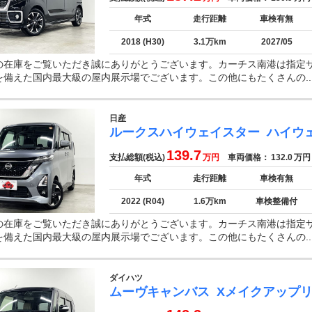
年式
走行距離
車検有無
2018 (H30)
3.1万km
2027/05
の在庫をご覧いただき誠にありがとうございます。カーチス南港は指定
を備えた国内最大級の屋内展示場でございます。この他にもたくさんの..
日産
ルークスハイウェイスター
ハイウ
139.7
支払総額(税込)
万円
車両価格：
132.0
万円
年式
走行距離
車検有無
2022 (R04)
1.6万km
車検整備付
の在庫をご覧いただき誠にありがとうございます。カーチス南港は指定
を備えた国内最大級の屋内展示場でございます。この他にもたくさんの..
ダイハツ
ムーヴキャンバス
Xメイクアップリ