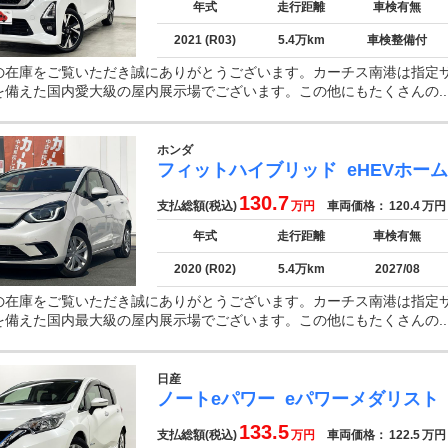
年式
走行距離
車検有無
2021 (R03)
5.4万km
車検整備付
の在庫をご覧いただき誠にありがとうございます。カーチス南港は指定
を備えた国内愛大級の屋内展示場でございます。この他にもたくさんの..
ホンダ
フィットハイブリッド
eHEVホーム
130.7
支払総額(税込)
万円
車両価格：
120.4
万円
年式
走行距離
車検有無
2020 (R02)
5.4万km
2027/08
の在庫をご覧いただき誠にありがとうございます。カーチス南港は指定
を備えた国内最大級の屋内展示場でございます。この他にもたくさんの..
日産
ノートeパワー
eパワーメダリスト
133.5
支払総額(税込)
万円
車両価格：
122.5
万円