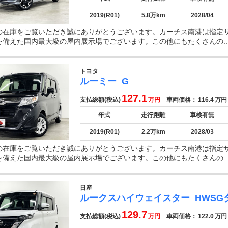
2019(R01)
5.8万km
2028/04
の在庫をご覧いただき誠にありがとうございます。カーチス南港は指定
を備えた国内最大級の屋内展示場でございます。この他にもたくさんの..
トヨタ
ルーミー
G
127.1
支払総額(税込)
万円
車両価格：
116.4
万円
年式
走行距離
車検有無
2019(R01)
2.2万km
2028/03
の在庫をご覧いただき誠にありがとうございます。カーチス南港は指定
を備えた国内最大級の屋内展示場でございます。この他にもたくさんの..
日産
ルークスハイウェイスター
HWSG
129.7
支払総額(税込)
万円
車両価格：
122.0
万円