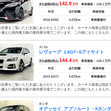
142.8
支払総額(税込)
万円
車両価格：
129.1
万円
年式
走行距離
車検有無
2018 (H30)
4.4万km
車検整備付
の在庫をご覧いただき誠にありがとうございます。カーチス南港は指定
を備えた国内最大級の屋内展示場でございます。この他にもたくさんの..
スバル
レヴォーグ
1.6GT−Sアイサイト
144.4
支払総額(税込)
万円
車両価格：
129.1
万円
年式
走行距離
車検有無
2015 (H27)
5.8万km
車検整備付
の在庫をご覧いただき誠にありがとうございます。カーチス南港は指定
を備えた国内最大級の屋内展示場でございます。この他にもたくさんの..
ホンダ
オデッセイ
アブソルート・Xホン