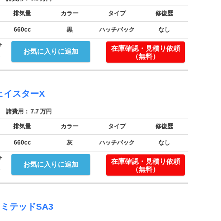
排気量
カラー
タイプ
修復歴
660cc
黒
ハッチバック
なし
サ
在庫確認・見積り依頼
お気に入りに追加
.
（無料）
ェイスターX
諸費用：
7.7
万円
排気量
カラー
タイプ
修復歴
660cc
灰
ハッチバック
なし
サ
在庫確認・見積り依頼
お気に入りに追加
.
（無料）
ミテッドSA3