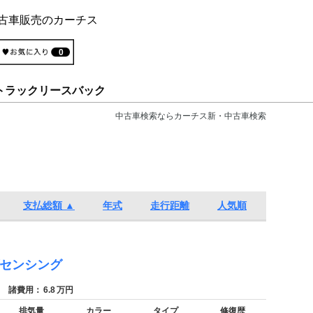
古車販売のカーチス
0
トラックリースバック
中古車検索ならカーチス新・中古車検索
支払総額 ▲
年式
走行距離
人気順
ダセンシング
諸費用：
6.8
万円
排気量
カラー
タイプ
修復歴