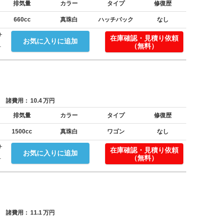
排気量
カラー
タイプ
修復歴
660cc
真珠白
ハッチバック
なし
サ
在庫確認・見積り依頼
お気に入りに追加
.
（無料）
諸費用：
10.4
万円
排気量
カラー
タイプ
修復歴
1500cc
真珠白
ワゴン
なし
サ
在庫確認・見積り依頼
お気に入りに追加
.
（無料）
諸費用：
11.1
万円