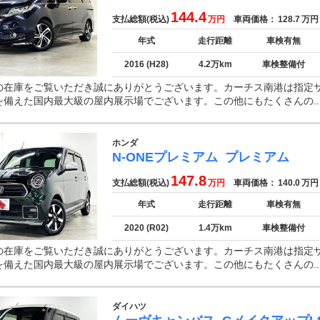
144.4
支払総額(税込)
万円
車両価格：
128.7
万円
年式
走行距離
車検有無
2016 (H28)
4.2万km
車検整備付
の在庫をご覧いただき誠にありがとうございます。カーチス南港は指定
を備えた国内最大級の屋内展示場でございます。この他にもたくさんの..
ホンダ
N-ONEプレミアム
プレミアム
147.8
支払総額(税込)
万円
車両価格：
140.0
万円
年式
走行距離
車検有無
2020 (R02)
1.4万km
車検整備付
の在庫をご覧いただき誠にありがとうございます。カーチス南港は指定
を備えた国内最大級の屋内展示場でございます。この他にもたくさんの..
ダイハツ