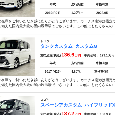
年式
走行距離
車検有無
2019(R01)
1.2万km
2028/05
の在庫をご覧いただき誠にありがとうございます。カーチス南港は指定
を備えた国内最大級の屋内展示場でございます。この他にもたくさんの..
トヨタ
タンクカスタム
カスタムG
136.6
支払総額(税込)
万円
車両価格：
123.1
万円
年式
走行距離
車検有無
2017 (H29)
4.8万km
車検整備付
の在庫をご覧いただき誠にありがとうございます。カーチス南港は指定
を備えた国内最大級の屋内展示場でございます。この他にもたくさんの..
スズキ
スペーシアカスタム
ハイブリッドX
137.2
支払総額(税込)
万円
車両価格：
130.9
万円