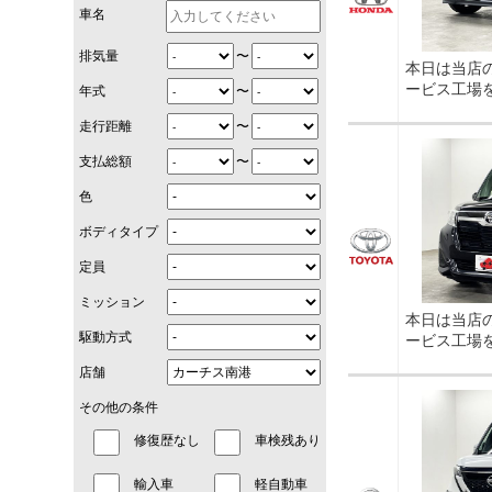
車名
〜
排気量
本日は当店
ービス工場
〜
年式
〜
走行距離
〜
支払総額
色
ボディタイプ
定員
ミッション
本日は当店
駆動方式
ービス工場
店舗
その他の条件
修復歴なし
車検残あり
輸入車
軽自動車