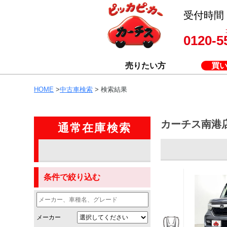
受付時間 8
0120-5
売りたい方
買
HOME
>
中古車検索
> 検索結果
カーチス南港
通常在庫検索
条件で絞り込む
メーカー