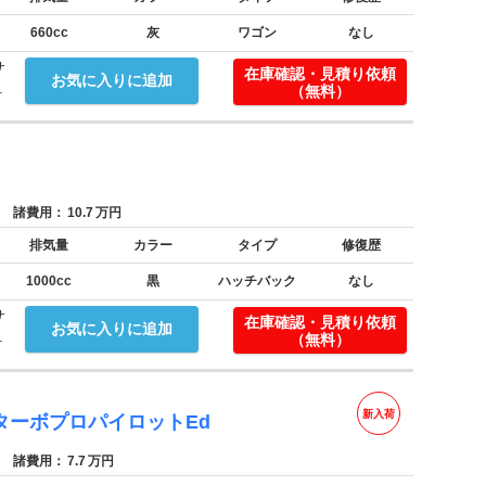
660cc
灰
ワゴン
なし
サ
在庫確認・見積り依頼
お気に入りに追加
.
（無料）
諸費用：
10.7
万円
排気量
カラー
タイプ
修復歴
1000cc
黒
ハッチバック
なし
サ
在庫確認・見積り依頼
お気に入りに追加
.
（無料）
新入荷
ターボプロパイロットEd
諸費用：
7.7
万円