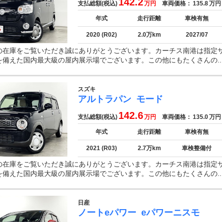
142.2
支払総額(税込)
万円
車両価格：
135.8
万円
年式
走行距離
車検有無
2020 (R02)
2.0万km
2027/07
の在庫をご覧いただき誠にありがとうございます。カーチス南港は指定
を備えた国内最大級の屋内展示場でございます。この他にもたくさんの..
スズキ
アルトラパン
モード
142.6
支払総額(税込)
万円
車両価格：
135.0
万円
年式
走行距離
車検有無
2021 (R03)
2.7万km
車検整備付
の在庫をご覧いただき誠にありがとうございます。カーチス南港は指定
を備えた国内最大級の屋内展示場でございます。この他にもたくさんの..
日産
ノートeパワー
eパワーニスモ