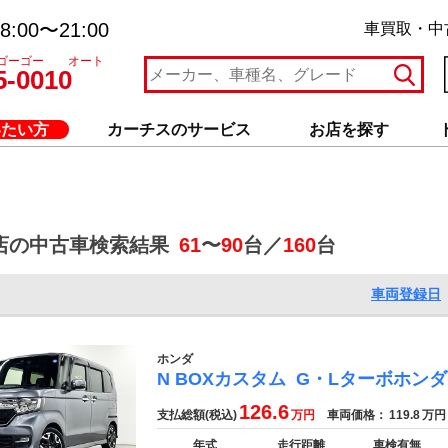
:00〜21:00
車買取・中
ゴーゴー オート
5-0010
いたい方
カーチスのサービス
お店を探す
店の中古車検索結果
61
〜
90
台／
160
台
車両登録日
ホンダ
N BOXカスタム
G・Lターボホン
126.6
支払総額(税込)
万円
車両価格：
119.8
万円
年式
走行距離
車検有無