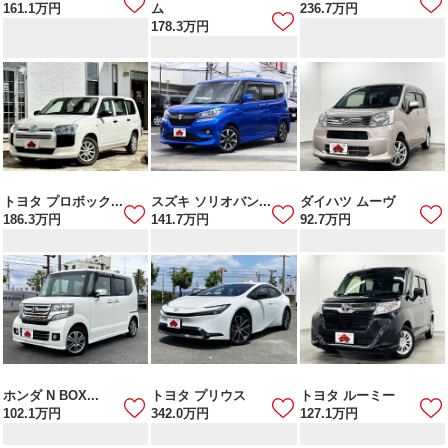
161.1
万円
ム
236.7
万円
178.3
万円
トヨタ プロボック...
スズキ ソリオバン...
ダイハツ ムーヴ
186.3
万円
141.7
万円
92.7
万円
ホンダ N BOX...
トヨタ プリウス
トヨタ ルーミー
102.1
万円
342.0
万円
127.1
万円