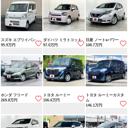
スズキ エブリイバン
ダイハツ ミラトコット
日産 ノートeパワー
95.9
万円
97.0
万円
108.7
万円
ホンダ フリード
トヨタ ルーミー
トヨタ ルーミーカスタ
269.8
万円
106.6
万円
ム
146.1
万円