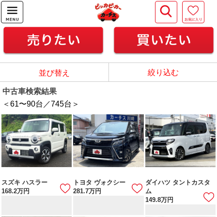
絞り込む
並び替え
中古車検索結果
＜61
〜
90
台／
745
台＞
スズキ ハスラー
トヨタ ヴォクシー
ダイハツ タントカスタ
168.2
万円
281.7
万円
ム
149.8
万円