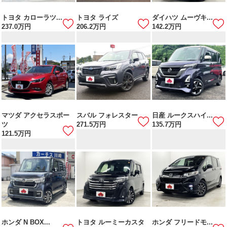
トヨタ カローラツ...
トヨタ ライズ
ダイハツ ムーヴキ...
237.0
万円
206.2
万円
142.2
万円
マツダ アクセラスポー
スバル フォレスター
日産 ルークスハイ...
ツ
271.5
万円
135.7
万円
121.5
万円
ホンダ N BOX...
トヨタ ルーミーカスタ
ホンダ フリードモ...