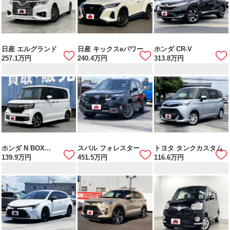
日産 エルグランド
日産 キックスeパワー
ホンダ CR-V
257.1
万円
240.4
万円
313.8
万円
ホンダ N BOX...
スバル フォレスター
トヨタ タンクカスタム
139.9
万円
451.5
万円
116.6
万円