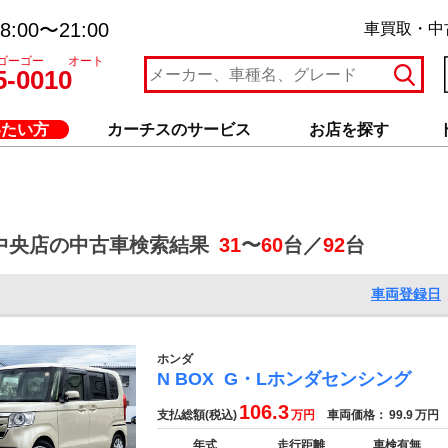
:00〜21:00
車買取・中
ゴーゴー オート
5-0010
いたい方
カーチスのサービス
お店を探す
中央店の中古車検索結果
31
〜
60
台／
92
台
車両登録日
ホンダ
N BOX
G・Lホンダセンシング
106.3
支払総額(税込)
万円
車両価格：
99.9
万円
年式
走行距離
車検有無