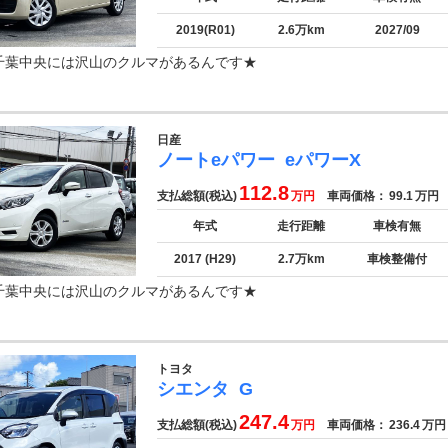
2019(R01)
2.6万km
2027/09
千葉中央には沢山のクルマがあるんです★
日産
ノートeパワー
eパワーX
112.8
支払総額(税込)
万円
車両価格：
99.1
万円
年式
走行距離
車検有無
2017 (H29)
2.7万km
車検整備付
千葉中央には沢山のクルマがあるんです★
トヨタ
シエンタ
G
247.4
支払総額(税込)
万円
車両価格：
236.4
万円