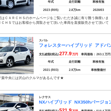
年式
走行距離
車検有無
2023 (R05)
2.8万km
2028/03
度はＣＡＲＣＨＳのホームページをご覧いただき誠に有り難う御座いま
ＲＣＨＳではお客様から買取させて頂いた車両を直接販売させて頂いて
スバル
フォレスターハイブリッド
アドバ
277.9
支払総額(税込)
万円
車両価格：
263.1
万円
年式
走行距離
車検有無
2021 (R03)
2.9万km
車検整備付
千葉中央には沢山のクルマがあるんです★
レクサス
NXハイブリッド
NX350hバージョ
521.9