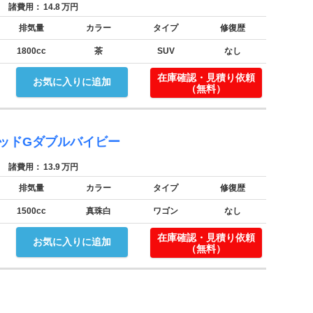
諸費用：
14.8
万円
排気量
カラー
タイプ
修復歴
1800cc
茶
SUV
なし
在庫確認・見積り依頼
お気に入りに追加
（無料）
ッドGダブルバイビー
諸費用：
13.9
万円
排気量
カラー
タイプ
修復歴
1500cc
真珠白
ワゴン
なし
在庫確認・見積り依頼
お気に入りに追加
（無料）