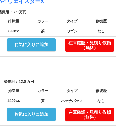
ハイウェイスターX
費用：
7.9
万円
排気量
カラー
タイプ
修復歴
660cc
茶
ワゴン
なし
在庫確認・見積り依頼
お気に入りに追加
（無料）
諸費用：
12.8
万円
排気量
カラー
タイプ
修復歴
1400cc
黄
ハッチバック
なし
在庫確認・見積り依頼
お気に入りに追加
（無料）