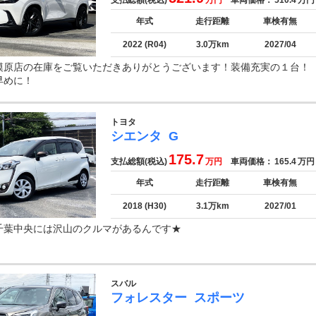
支払総額(税込)
万円
車両価格：
510.4
万円
年式
走行距離
車検有無
2022 (R04)
3.0万km
2027/04
模原店の在庫をご覧いただきありがとうございます！装備充実の１台
早めに！
トヨタ
シエンタ
G
175.7
支払総額(税込)
万円
車両価格：
165.4
万円
年式
走行距離
車検有無
2018 (H30)
3.1万km
2027/01
千葉中央には沢山のクルマがあるんです★
スバル
フォレスター
スポーツ