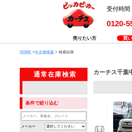
受付時間 8
0120-5
売りたい方
買
HOME
>
中古車検索
> 検索結果
カーチス千葉
通常在庫検索
条件で絞り込む
メーカー