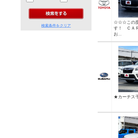
☆☆☆この
検索条件をクリア
す！ ＣＡ
お...
★カーチス