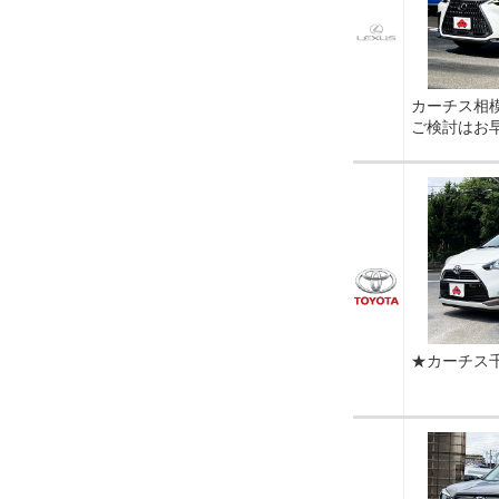
カーチス相
ご検討はお
★カーチス