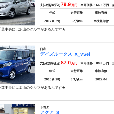
79.9
支払総額(税込)
万円
車両価格：
66.2
万円
諸
年式
走行距離
車検有無
2017 (H29)
3.2万km
車検整備付
千葉中央には沢山のクルマがあるんです★
日産
デイズルークス
X_VSel
87.0
支払総額(税込)
万円
車両価格：
80.8
万円
諸
年式
走行距離
車検有無
2016 (H28)
3.3万km
2027/04
千葉中央には沢山のクルマがあるんです★
トヨタ
アクア
S