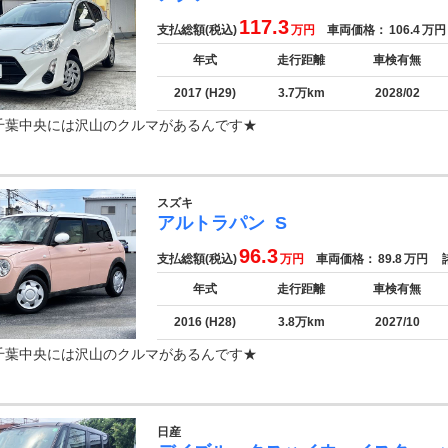
117.3
支払総額(税込)
万円
車両価格：
106.4
万円
年式
走行距離
車検有無
2017 (H29)
3.7万km
2028/02
千葉中央には沢山のクルマがあるんです★
スズキ
アルトラパン
S
96.3
支払総額(税込)
万円
車両価格：
89.8
万円
諸
年式
走行距離
車検有無
2016 (H28)
3.8万km
2027/10
千葉中央には沢山のクルマがあるんです★
日産