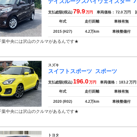
デイズルークスハイウェイスター
79.9
支払総額(税込)
万円
車両価格：
72.0
万円
諸
年式
走行距離
車検有無
2015 (H27)
4.2万km
車検整備付
千葉中央には沢山のクルマがあるんです★
スズキ
スイフトスポーツ
スポーツ
196.0
支払総額(税込)
万円
車両価格：
183.2
万円
年式
走行距離
車検有無
2020 (R02)
4.2万km
車検整備付
千葉中央には沢山のクルマがあるんです★
トヨタ