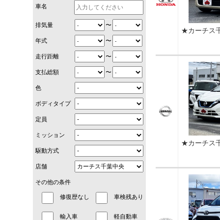
車名
〜
排気量
★カーチス
〜
年式
〜
走行距離
〜
支払総額
色
ボディタイプ
定員
ミッション
★カーチス
駆動方式
店舗
その他の条件
修復歴なし
車検残あり
輸入車
軽自動車