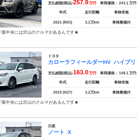
257.9
支払総額(税込)
万円
車両価格：
243.1
万円
年式
走行距離
車検有無
2021 (R03)
3.1万km
車検整備付
千葉中央には沢山のクルマがあるんです★
トヨタ
カローラフィールダーHV
ハイブリ
163.0
支払総額(税込)
万円
車両価格：
149.1
万円
年式
走行距離
車検有無
2015 (H27)
3.2万km
車検整備付
千葉中央には沢山のクルマがあるんです★
日産
ノート
X