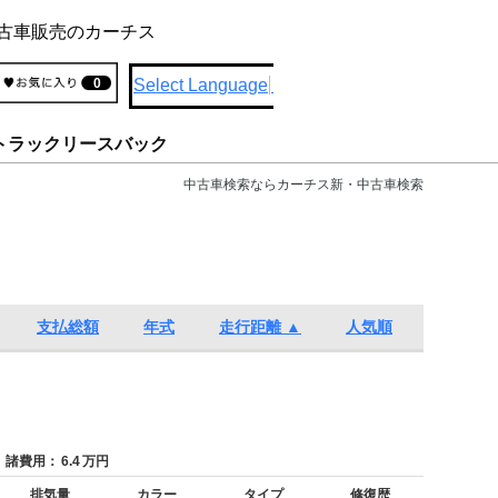
古車販売のカーチス
Select Language
▼
0
トラックリースバック
中古車検索ならカーチス新・中古車検索
支払総額
年式
走行距離 ▲
人気順
諸費用：
6.4
万円
排気量
カラー
タイプ
修復歴