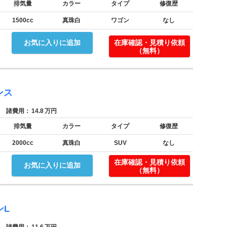
排気量
カラー
タイプ
修復歴
1500cc
真珠白
ワゴン
なし
お気に入りに追加
在庫確認・見積り依頼
（無料）
ンス
諸費用：
14.8
万円
排気量
カラー
タイプ
修復歴
2000cc
真珠白
SUV
なし
在庫確認・見積り依頼
お気に入りに追加
（無料）
ンL