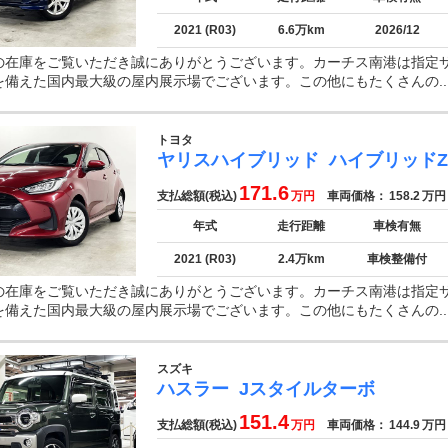
2021 (R03)
6.6万km
2026/12
の在庫をご覧いただき誠にありがとうございます。カーチス南港は指定
を備えた国内最大級の屋内展示場でございます。この他にもたくさんの..
トヨタ
ヤリスハイブリッド
ハイブリッドZ
171.6
支払総額(税込)
万円
車両価格：
158.2
万円
年式
走行距離
車検有無
2021 (R03)
2.4万km
車検整備付
の在庫をご覧いただき誠にありがとうございます。カーチス南港は指定
を備えた国内最大級の屋内展示場でございます。この他にもたくさんの..
スズキ
ハスラー
Jスタイルターボ
151.4
支払総額(税込)
万円
車両価格：
144.9
万円