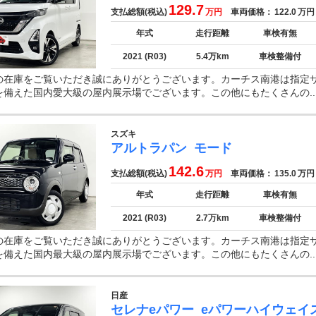
129.7
支払総額(税込)
万円
車両価格：
122.0
万円
年式
走行距離
車検有無
2021 (R03)
5.4万km
車検整備付
の在庫をご覧いただき誠にありがとうございます。カーチス南港は指定
を備えた国内愛大級の屋内展示場でございます。この他にもたくさんの..
スズキ
アルトラパン
モード
142.6
支払総額(税込)
万円
車両価格：
135.0
万円
年式
走行距離
車検有無
2021 (R03)
2.7万km
車検整備付
の在庫をご覧いただき誠にありがとうございます。カーチス南港は指定
を備えた国内最大級の屋内展示場でございます。この他にもたくさんの..
日産
セレナeパワー
eパワーハイウェイ