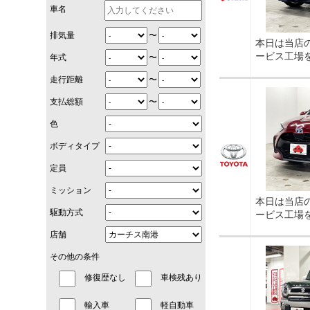
車名
〜
排気量
本日は当店
ービス工場
〜
年式
〜
走行距離
〜
支払総額
色
ボディタイプ
定員
ミッション
本日は当店
駆動方式
ービス工場
店舗
その他の条件
修復歴なし
車検残あり
輸入車
軽自動車