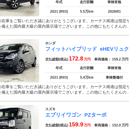
年式
走行距離
車検有無
2021 (R03)
5.5万km
2028/01
の在庫をご覧いただき誠にありがとうございます。カーチス南港は指定
を備えた国内最大級の屋内展示場でございます。この他にもたくさんの..
ホンダ
フィットハイブリッド
eHEVリュ
172.8
支払総額(税込)
万円
車両価格：
159.2
万円
年式
走行距離
車検有無
2021 (R03)
5.4万km
車検整備付
の在庫をご覧いただき誠にありがとうございます。カーチス南港は指定
を備えた国内最大級の屋内展示場でございます。この他にもたくさんの..
スズキ
エブリイワゴン
PZターボ
159.9
支払総額(税込)
万円
車両価格：
152.0
万円