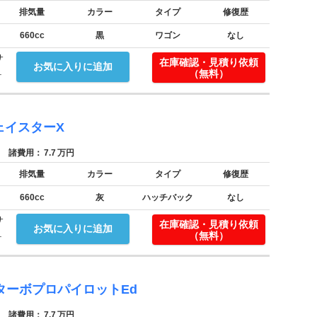
排気量
カラー
タイプ
修復歴
660cc
黒
ワゴン
なし
サ
在庫確認・見積り依頼
お気に入りに追加
.
（無料）
ェイスターX
諸費用：
7.7
万円
排気量
カラー
タイプ
修復歴
660cc
灰
ハッチバック
なし
サ
在庫確認・見積り依頼
お気に入りに追加
.
（無料）
ターボプロパイロットEd
諸費用：
7.7
万円