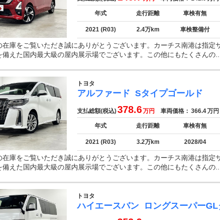
年式
走行距離
車検有無
2021 (R03)
2.4万km
車検整備付
の在庫をご覧いただき誠にありがとうございます。カーチス南港は指定
を備えた国内最大級の屋内展示場でございます。この他にもたくさんの..
トヨタ
アルファード
Sタイプゴールド
378.6
支払総額(税込)
万円
車両価格：
366.4
万円
年式
走行距離
車検有無
2021 (R03)
3.2万km
2028/04
の在庫をご覧いただき誠にありがとうございます。カーチス南港は指定
を備えた国内最大級の屋内展示場でございます。この他にもたくさんの..
トヨタ
ハイエースバン
ロングスーパーGL