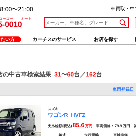
:00〜21:00
車買取・中
ゴーゴー オート
5-0010
いたい方
カーチスのサービス
お店を探す
店の中古車検索結果
31
〜
60
台／
162
台
車両登録日
スズキ
ワゴンR
HVFZ
85.6
支払総額(税込)
万円
車両価格：
79.9
万円
諸
年式
走行距離
車検有無