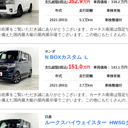
352.9
支払総額(税込)
万円
車両価格：
338.2
万円
年式
走行距離
車検有無
2021 (R03)
5.1万km
車検整備付
の在庫をご覧いただき誠にありがとうございます。カーチス南港は指定
を備えた国内最大級の屋内展示場でございます。この他にもたくさんの..
ホンダ
N BOXカスタム
L
151.0
支払総額(税込)
万円
車両価格：
143.1
万円
年式
走行距離
車検有無
2021 (R03)
2.7万km
車検整備付
の在庫をご覧いただき誠にありがとうございます。カーチス南港は指定
を備えた国内最大級の屋内展示場でございます。この他にもたくさんの..
日産
ルークスハイウェイスター
HWSG