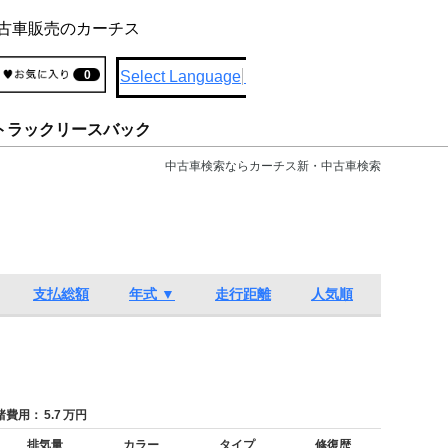
古車販売のカーチス
Select Language
▼
0
トラックリースバック
中古車検索ならカーチス新・中古車検索
支払総額
年式 ▼
走行距離
人気順
費用：
5.7
万円
排気量
カラー
タイプ
修復歴