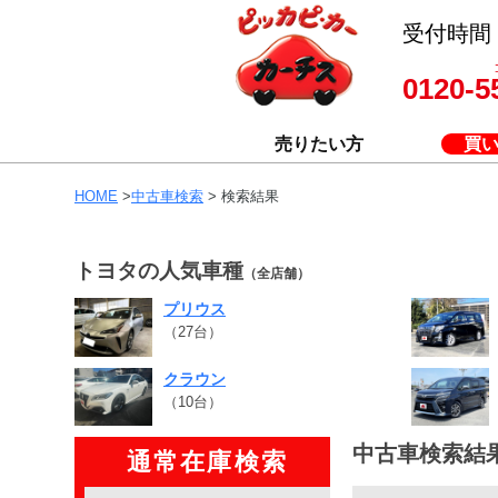
受付時間 8
0120-5
売りたい方
買
HOME
>
中古車検索
> 検索結果
トヨタの人気車種
（全店舗）
プリウス
（27台）
クラウン
（10台）
中古車検索結
通常在庫検索