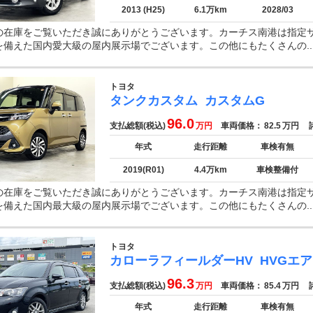
2013 (H25)
6.1万km
2028/03
の在庫をご覧いただき誠にありがとうございます。カーチス南港は指定
を備えた国内愛大級の屋内展示場でございます。この他にもたくさんの..
トヨタ
タンクカスタム
カスタムG
96.0
支払総額(税込)
万円
車両価格：
82.5
万円
諸
年式
走行距離
車検有無
2019(R01)
4.4万km
車検整備付
の在庫をご覧いただき誠にありがとうございます。カーチス南港は指定
を備えた国内最大級の屋内展示場でございます。この他にもたくさんの..
トヨタ
カローラフィールダーHV
HVGエ
96.3
支払総額(税込)
万円
車両価格：
85.4
万円
諸
年式
走行距離
車検有無