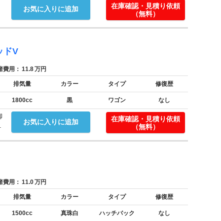
在庫確認・見積り依頼
お気に入りに追加
（無料）
ッドV
費用：
11.8
万円
排気量
カラー
タイプ
修復歴
1800cc
黒
ワゴン
なし
御
在庫確認・見積り依頼
お気に入りに追加
.
（無料）
費用：
11.0
万円
排気量
カラー
タイプ
修復歴
1500cc
真珠白
ハッチバック
なし