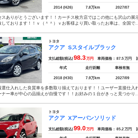
2014 (H26)
7.8万km
2027/07
セスありがとうございます！！カーチス枚方店ではこの他にも沢山の展
致しております！！ｖ（＾＾）ｖお客様より買い取ったお車は、全国で..
トヨタ
アクア
Sスタイルブラック
98.3
支払総額(税込)
万円
車両価格：
87.5
万円
諸
年式
走行距離
車検有無
2018 (H30)
7.9万km
2027/09
厳選仕入れした良質車を多数取り揃えております！！ユーザー直接仕入
ーナー車が中心の品揃えが自慢です！！お好みの１台がきっと見つかり..
トヨタ
アクア
Xアーバンソリッド
99.0
支払総額(税込)
万円
車両価格：
85.2
万円
諸