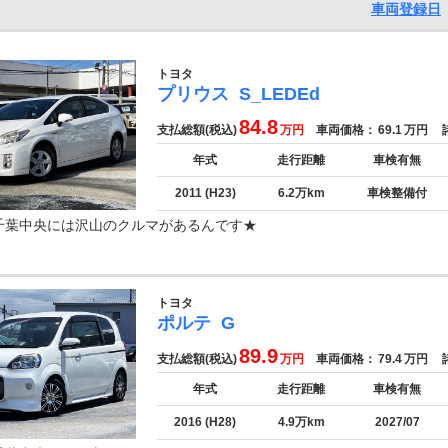
車両登録日
トヨタ
プリウス
S_LEDEd
84.8
支払総額(税込)
万円
車両価格：
69.1
万円
諸
年式
走行距離
車検有無
2011 (H23)
6.2万km
車検整備付
千葉中央には沢山のクルマがあるんです★
トヨタ
ポルテ
G
89.9
支払総額(税込)
万円
車両価格：
79.4
万円
諸
年式
走行距離
車検有無
2016 (H28)
4.9万km
2027/07