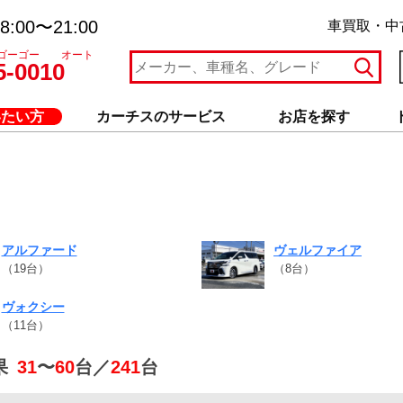
:00〜21:00
車買取・中
ゴーゴー オート
5-0010
いたい方
カーチスのサービス
お店を探す
アルファード
ヴェルファイア
（19台）
（8台）
ヴォクシー
（11台）
果
31
〜
60
台／
241
台