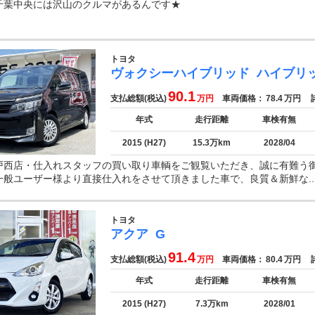
千葉中央には沢山のクルマがあるんです★
トヨタ
ヴォクシーハイブリッド
ハイブリ
90.1
支払総額(税込)
万円
車両価格：
78.4
万円
諸
年式
走行距離
車検有無
2015 (H27)
15.3万km
2028/04
戸西店・仕入れスタッフの買い取り車輌をご観覧いただき、誠に有難う
一般ユーザー様より直接仕入れをさせて頂きました車で、良質＆新鮮な..
トヨタ
アクア
G
91.4
支払総額(税込)
万円
車両価格：
80.4
万円
諸
年式
走行距離
車検有無
2015 (H27)
7.3万km
2028/01