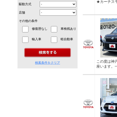
★カーチス
駆動方式
店舗
その他の条件
修復歴なし
車検残あり
輸入車
軽自動車
この度は神
検索条件をクリア
座います。