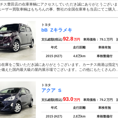
−チス豊田店の在庫車輌にアクセスしていただき誠にありがとうございま
ユーザー買取車輌はもちろんの事、弊社の全国在庫車も当店にてご購入..
トヨタ
bB
Zキラメキ
92.8
支払総額(税込)
万円
車両価格：
79.1
万円
諸
年式
走行距離
車検有無
2015 (H27)
4.8万km
車検整備付
の在庫をご覧いただき誠にありがとうございます。カーチス南港は指定
を備えた国内最大級の屋内展示場でございます。この他にもたくさんの..
トヨタ
アクア
S
93.0
支払総額(税込)
万円
車両価格：
79.2
万円
諸
年式
走行距離
車検有無
2015 (H27)
2.8万km
車検整備付