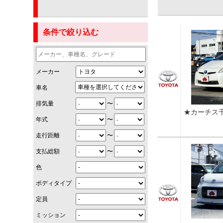
条件で絞り込む
メーカー
車名
〜
排気量
★カーチス
〜
年式
〜
走行距離
〜
支払総額
色
ボディタイプ
定員
ミッション