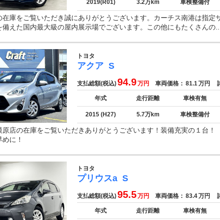
2019(R01)
3.2万km
車検整備付
の在庫をご覧いただき誠にありがとうございます。カーチス南港は指定
を備えた国内最大級の屋内展示場でございます。この他にもたくさんの..
トヨタ
アクア
S
94.9
支払総額(税込)
万円
車両価格：
81.1
万円
諸
年式
走行距離
車検有無
2015 (H27)
5.7万km
車検整備付
模原店の在庫をご覧いただきありがとうございます！装備充実の１台
早めに！
トヨタ
プリウスa
S
95.5
支払総額(税込)
万円
車両価格：
83.4
万円
諸
年式
走行距離
車検有無