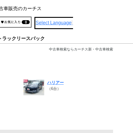
古車販売のカーチス
Select Language
▼
0
トラックリースバック
中古車検索ならカーチス新・中古車検索
ハリアー
（6台）