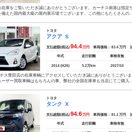
の在庫をご覧いただき誠にありがとうございます。カーチス南港は指定
を備えた国内最大級の屋内展示場でございます。この他にもたくさんの..
トヨタ
アクア
S
94.4
支払総額(税込)
万円
車両価格：
83.4
万円
諸
年式
走行距離
車検有無
2014 (H26)
5.2万km
2027/10
−チス豊田店の在庫車輌にアクセスしていただき誠にありがとうございま
ユーザー買取車輌はもちろんの事、弊社の全国在庫車も当店にてご購入..
トヨタ
タンク
X
94.6
支払総額(税込)
万円
車両価格：
81.1
万円
諸
年式
走行距離
車検有無