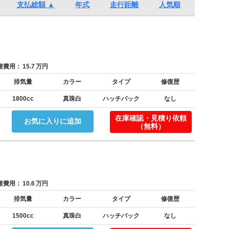
支払総額 ▲
年式
走行距離
人気順
費用：
15.7
万円
排気量
カラー
タイプ
修復歴
1800cc
真珠白
ハッチバック
なし
在庫確認・見積り依頼
お気に入りに追加
（無料）
費用：
10.6
万円
排気量
カラー
タイプ
修復歴
1500cc
真珠白
ハッチバック
なし