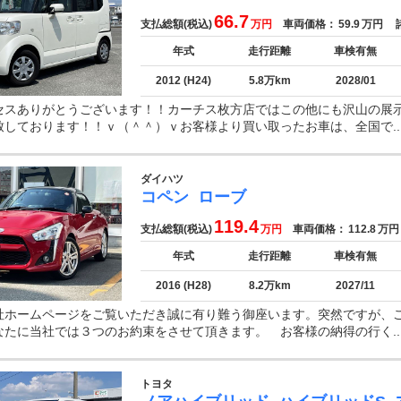
66.7
支払総額(税込)
万円
車両価格：
59.9
万円
諸
年式
走行距離
車検有無
2012 (H24)
5.8万km
2028/01
セスありがとうございます！！カーチス枚方店ではこの他にも沢山の展
致しております！！ｖ（＾＾）ｖお客様より買い取ったお車は、全国で..
ダイハツ
コペン
ローブ
119.4
支払総額(税込)
万円
車両価格：
112.8
万円
年式
走行距離
車検有無
2016 (H28)
8.2万km
2027/11
社ホームページをご覧いただき誠に有り難う御座います。突然ですが、
なたに当社では３つのお約束をさせて頂きます。 お客様の納得の行く..
トヨタ