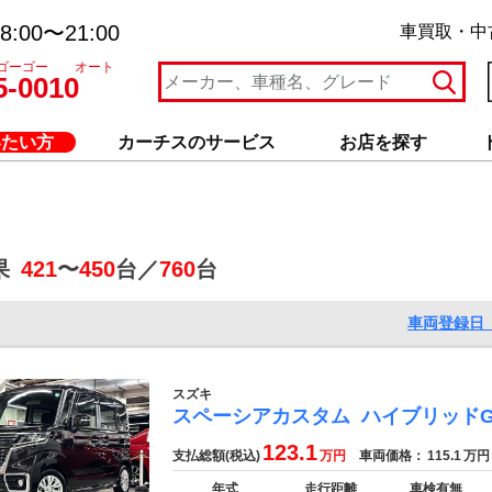
:00〜21:00
車買取・中
ゴーゴー オート
5-0010
いたい方
カーチスのサービス
お店を探す
果
421
〜
450
台／
760
台
車両登録日 
スズキ
スペーシアカスタム
ハイブリッドG
123.1
支払総額(税込)
万円
車両価格：
115.1
万円
年式
走行距離
車検有無