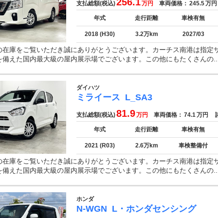
256.1
支払総額(税込)
万円
車両価格：
245.5
万円
年式
走行距離
車検有無
2018 (H30)
3.2万km
2027/03
の在庫をご覧いただき誠にありがとうございます。カーチス南港は指定
を備えた国内最大級の屋内展示場でございます。この他にもたくさんの..
ダイハツ
ミライース
L_SA3
81.9
支払総額(税込)
万円
車両価格：
74.1
万円
諸
年式
走行距離
車検有無
2021 (R03)
2.6万km
車検整備付
の在庫をご覧いただき誠にありがとうございます。カーチス南港は指定
を備えた国内最大級の屋内展示場でございます。この他にもたくさんの..
ホンダ
N-WGN
L・ホンダセンシング