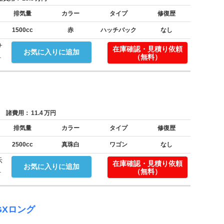
排気量
カラー
タイプ
修復歴
1500cc
赤
ハッチバック
なし
サ
在庫確認・見積り依頼
お気に入りに追加
.
（無料）
諸費用：
11.4
万円
排気量
カラー
タイプ
修復歴
2500cc
真珠白
ワゴン
なし
示
在庫確認・見積り依頼
お気に入りに追加
.
（無料）
GXロング