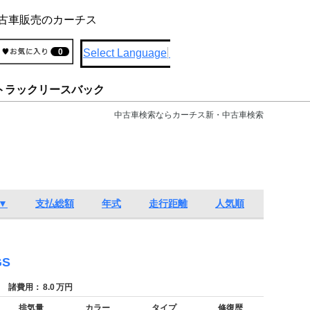
古車販売のカーチス
Select Language
▼
0
トラックリースバック
中古車検索ならカーチス新・中古車検索
▼
支払総額
年式
走行距離
人気順
S
諸費用：
8.0
万円
排気量
カラー
タイプ
修復歴