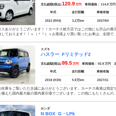
120.9
支払総額(税込)
万円
車両価格：
114.9
万円
年式
走行距離
車検有無
2022 (R04)
3.2万km
2027/04
セスありがとうございます！！カーチス枚方店ではこの他にも沢山の展
致しております！！ｖ（＾＾）ｖお客様より買い取ったお車は、全国で..
スズキ
ハスラー
Fリミテッド2
99.5
支払総額(税込)
万円
車両価格：
92.9
万円
諸
年式
走行距離
車検有無
2018 (H30)
5.9万km
2027/11
の在庫をご覧いただき誠にありがとうございます。カーチス南港は指定
を備えた国内最大級の屋内展示場でございます。この他にもたくさんの..
ホンダ
N BOX
G・LPk