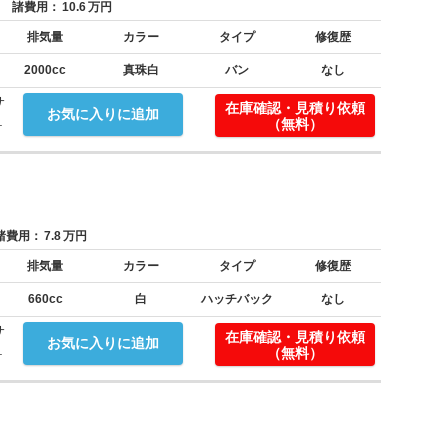
諸費用：
10.6
万円
排気量
カラー
タイプ
修復歴
2000cc
真珠白
バン
なし
サ
在庫確認・見積り依頼
お気に入りに追加
.
（無料）
費用：
7.8
万円
排気量
カラー
タイプ
修復歴
660cc
白
ハッチバック
なし
サ
在庫確認・見積り依頼
お気に入りに追加
.
（無料）