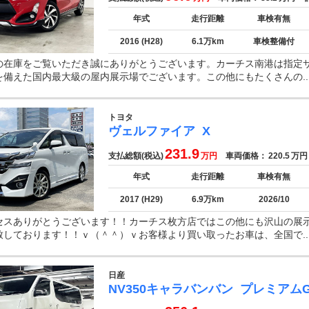
年式
走行距離
車検有無
2016 (H28)
6.1万km
車検整備付
の在庫をご覧いただき誠にありがとうございます。カーチス南港は指定
を備えた国内最大級の屋内展示場でございます。この他にもたくさんの..
トヨタ
ヴェルファイア
X
231.9
支払総額(税込)
万円
車両価格：
220.5
万円
年式
走行距離
車検有無
2017 (H29)
6.9万km
2026/10
セスありがとうございます！！カーチス枚方店ではこの他にも沢山の展
致しております！！ｖ（＾＾）ｖお客様より買い取ったお車は、全国で..
日産
NV350キャラバンバン
プレミアム