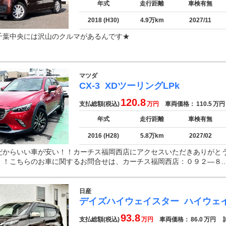
年式
走行距離
車検有無
2018 (H30)
4.9万km
2027/11
千葉中央には沢山のクルマがあるんです★
マツダ
CX-3
XDツーリングLPk
120.8
支払総額(税込)
万円
車両価格：
110.5
万円
年式
走行距離
車検有無
2016 (H28)
5.8万km
2027/02
だからいい車が安い！！カーチス福岡西店にアクセスいただきありがと
！！こちらのお車に関するお問合せは、カーチス福岡西店：０９２—８..
日産
デイズハイウェイスター
ハイウェ
93.8
支払総額(税込)
万円
車両価格：
86.0
万円
諸