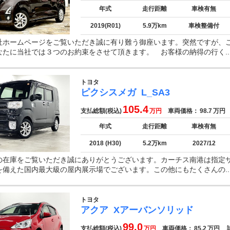
年式
走行距離
車検有無
2019(R01)
5.9万km
車検整備付
社ホームページをご覧いただき誠に有り難う御座います。突然ですが、
なたに当社では３つのお約束をさせて頂きます。 お客様の納得の行く..
トヨタ
ピクシスメガ
L_SA3
105.4
支払総額(税込)
万円
車両価格：
98.7
万円
年式
走行距離
車検有無
2018 (H30)
5.2万km
2027/12
の在庫をご覧いただき誠にありがとうございます。カーチス南港は指定
を備えた国内最大級の屋内展示場でございます。この他にもたくさんの..
トヨタ
アクア
Xアーバンソリッド
99.0
支払総額(税込)
万円
車両価格：
85.2
万円
諸