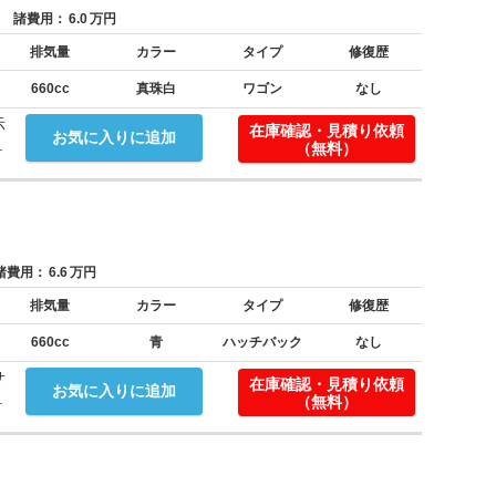
諸費用：
6.0
万円
排気量
カラー
タイプ
修復歴
660cc
真珠白
ワゴン
なし
示
在庫確認・見積り依頼
お気に入りに追加
.
（無料）
費用：
6.6
万円
排気量
カラー
タイプ
修復歴
660cc
青
ハッチバック
なし
サ
在庫確認・見積り依頼
お気に入りに追加
.
（無料）