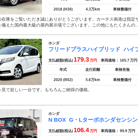
2018 (H30)
4.3万km
車検整備付
の在庫をご覧いただき誠にありがとうございます。カーチス南港は指定
を備えた国内最大級の屋内展示場でございます。この他にもたくさんの..
ホンダ
フリードプラスハイブリッド
ハイ
179.3
支払総額(税込)
万円
車両価格：
165.7
万円
年式
走行距離
車検有無
2020 (R02)
5.6万km
車検整備付
を見て欲しい一台です。もちろんご納得の価格。
ホンダ
N BOX
G・Lターボホンダセンシン
106.4
支払総額(税込)
万円
車両価格：
99.9
万円