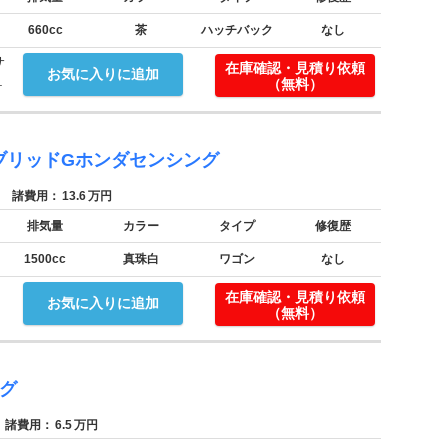
660cc
茶
ハッチバック
なし
サ
在庫確認・見積り依頼
お気に入りに追加
.
（無料）
ブリッドGホンダセンシング
諸費用：
13.6
万円
排気量
カラー
タイプ
修復歴
1500cc
真珠白
ワゴン
なし
在庫確認・見積り依頼
お気に入りに追加
（無料）
グ
諸費用：
6.5
万円