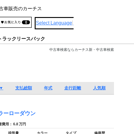
古車販売のカーチス
Select Language
▼
0
トラックリースバック
中古車検索ならカーチス新・中古車検索
▼
支払総額
年式
走行距離
人気順
ラーローダウン
費用：
6.8
万円
排気量
カラー
タイプ
修復歴