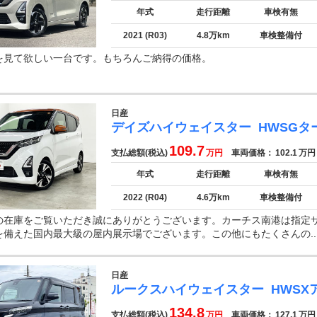
年式
走行距離
車検有無
2021 (R03)
4.8万km
車検整備付
を見て欲しい一台です。もちろんご納得の価格。
日産
デイズハイウェイスター
HWSGタ
109.7
支払総額(税込)
万円
車両価格：
102.1
万円
年式
走行距離
車検有無
2022 (R04)
4.6万km
車検整備付
の在庫をご覧いただき誠にありがとうございます。カーチス南港は指定
を備えた国内最大級の屋内展示場でございます。この他にもたくさんの..
日産
ルークスハイウェイスター
HWS
134.8
支払総額(税込)
万円
車両価格：
127.1
万円