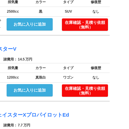
排気量
カラー
タイプ
修復歴
2500cc
黒
SUV
なし
サ
在庫確認・見積り依頼
お気に入りに追加
.
（無料）
スターV
諸費用：
14.5
万円
排気量
カラー
タイプ
修復歴
1200cc
真珠白
ワゴン
なし
在庫確認・見積り依頼
お気に入りに追加
（無料）
ェイスターXプロパイロットEd
諸費用：
7.7
万円