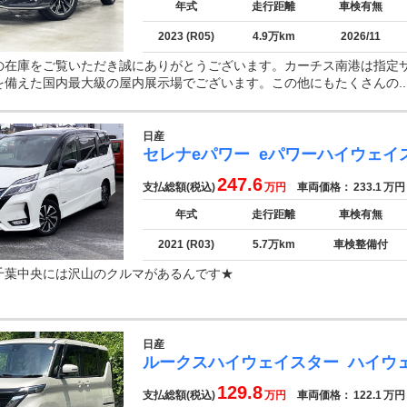
年式
走行距離
車検有無
2023 (R05)
4.9万km
2026/11
の在庫をご覧いただき誠にありがとうございます。カーチス南港は指定
を備えた国内最大級の屋内展示場でございます。この他にもたくさんの..
日産
セレナeパワー
eパワーハイウェイ
247.6
支払総額(税込)
万円
車両価格：
233.1
万円
年式
走行距離
車検有無
2021 (R03)
5.7万km
車検整備付
千葉中央には沢山のクルマがあるんです★
日産
ルークスハイウェイスター
ハイウ
129.8
支払総額(税込)
万円
車両価格：
122.1
万円