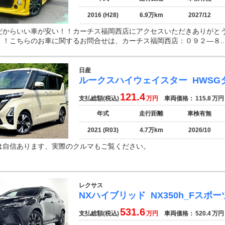
2016 (H28)
6.9万km
2027/12
だからいい車が安い！！カーチス福岡西店にアクセスいただきありがと
！！こちらのお車に関するお問合せは、カーチス福岡西店：０９２—８..
日産
ルークスハイウェイスター
HWSG
121.4
支払総額(税込)
万円
車両価格：
115.8
万円
年式
走行距離
車検有無
2021 (R03)
4.7万km
2026/10
は自信あります、実際のクルマもご覧ください。
レクサス
NXハイブリッド
NX350h_Fスポー
531.6
支払総額(税込)
万円
車両価格：
520.4
万円