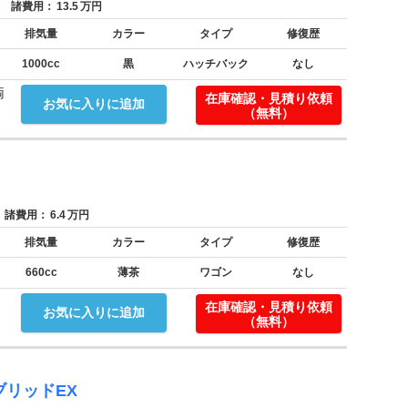
諸費用：
13.5
万円
排気量
カラー
タイプ
修復歴
1000cc
黒
ハッチバック
なし
両
在庫確認・見積り依頼
お気に入りに追加
（無料）
諸費用：
6.4
万円
排気量
カラー
タイプ
修復歴
660cc
薄茶
ワゴン
なし
在庫確認・見積り依頼
お気に入りに追加
（無料）
ブリッドEX