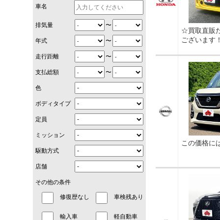
車名
〜
排気量
☆買取直販
ございます
〜
年式
〜
走行距離
〜
支払総額
色
ボディタイプ
定員
ミッション
この価格に
駆動方式
店舗
その他の条件
修復歴なし
車検残あり
輸入車
軽自動車