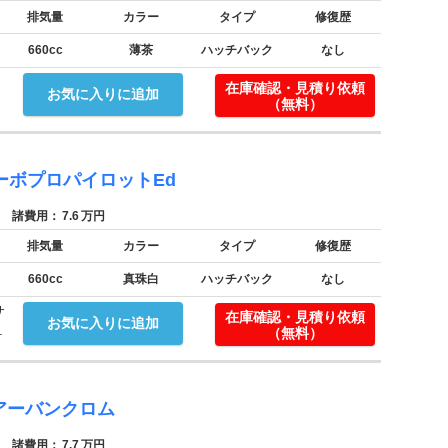
排気量
カラー
タイプ
修復歴
660cc
薄茶
ハッチバック
なし
在庫確認・見積り依頼
お気に入りに追加
（無料）
ーボプロパイロットEd
諸費用：
7.6
万円
排気量
カラー
タイプ
修復歴
660cc
真珠白
ハッチバック
なし
サ
在庫確認・見積り依頼
お気に入りに追加
.
（無料）
Xアーバンクロム
諸費用：
7.7
万円