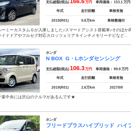
166.6
支払総額(税込)
万円
車両価格：
153.1
万円
年式
走行距離
車検有無
2019(R01)
0.6万km
車検整備付
ルーミーカスタムＧが入庫しました♪スマートアシスト搭載車♪そのほか
ライドドアやフルセグ対応カロッツェリア９インチメモリーナビなど...
ホンダ
N BOX
G・Lホンダセンシング
106.3
支払総額(税込)
万円
車両価格：
99.9
万円
年式
走行距離
車検有無
2019(R01)
2.6万km
2027/09
千葉中央には沢山のクルマがあるんです★
ホンダ
フリードプラスハイブリッド
ハイ