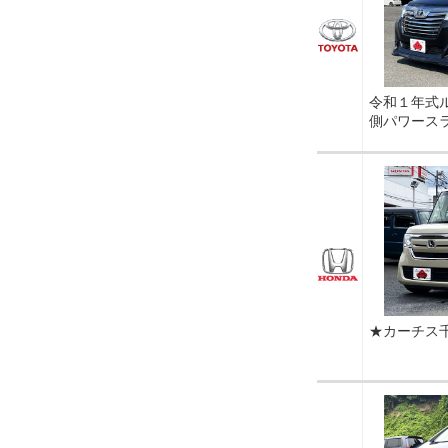
令和１年式
側パワース
★カーチス