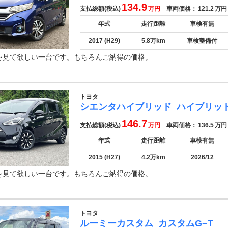
134.9
支払総額(税込)
万円
車両価格：
121.2
万円
年式
走行距離
車検有無
2017 (H29)
5.8万km
車検整備付
を見て欲しい一台です。もちろんご納得の価格。
トヨタ
シエンタハイブリッド
ハイブリッ
146.7
支払総額(税込)
万円
車両価格：
136.5
万円
年式
走行距離
車検有無
2015 (H27)
4.2万km
2026/12
を見て欲しい一台です。もちろんご納得の価格。
トヨタ
ルーミーカスタム
カスタムG−T