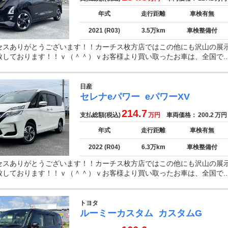
年式
走行距離
車検有無
2021 (R03)
3.5万km
車検整備付
セスありがとうございます！！カーチス枚方店ではこの他にも沢山の展
致しております！！ｖ（＾＾）ｖお客様より買い取ったお車は、全国で..
日産
セレナeパワー
eパワーXV
214.7
支払総額(税込)
万円
車両価格：
200.2
万円
年式
走行距離
車検有無
2022 (R04)
6.3万km
車検整備付
セスありがとうございます！！カーチス枚方店ではこの他にも沢山の展
致しております！！ｖ（＾＾）ｖお客様より買い取ったお車は、全国で..
トヨタ
ルーミーカスタム
カスタムG