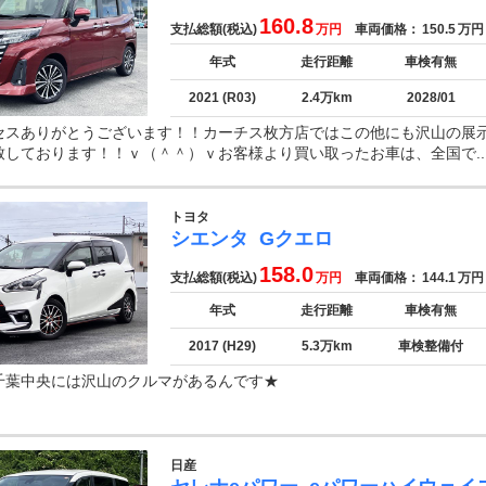
160.8
支払総額(税込)
万円
車両価格：
150.5
万円
年式
走行距離
車検有無
2021 (R03)
2.4万km
2028/01
セスありがとうございます！！カーチス枚方店ではこの他にも沢山の展
致しております！！ｖ（＾＾）ｖお客様より買い取ったお車は、全国で..
トヨタ
シエンタ
Gクエロ
158.0
支払総額(税込)
万円
車両価格：
144.1
万円
年式
走行距離
車検有無
2017 (H29)
5.3万km
車検整備付
千葉中央には沢山のクルマがあるんです★
日産