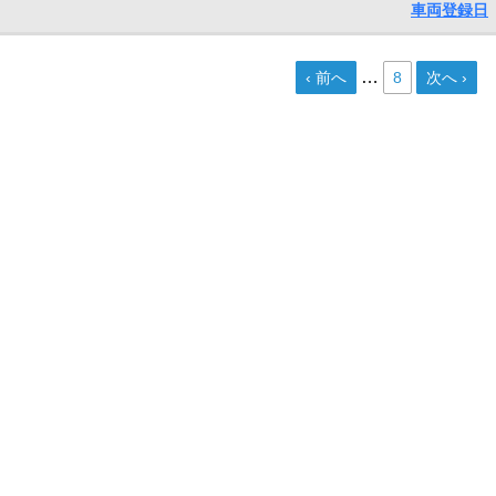
車両登録日
…
‹ 前へ
8
次へ ›