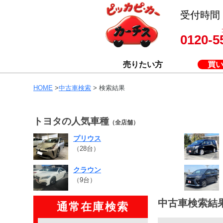
受付時間 8
0120-5
売りたい方
買
HOME
>
中古車検索
> 検索結果
トヨタの人気車種
（全店舗）
プリウス
（28台）
クラウン
（9台）
中古車検索結
通常在庫検索