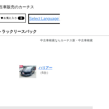
古車販売のカーチス
Select Language
▼
0
トラックリースバック
中古車検索ならカーチス新・中古車検索
ハリアー
（6台）