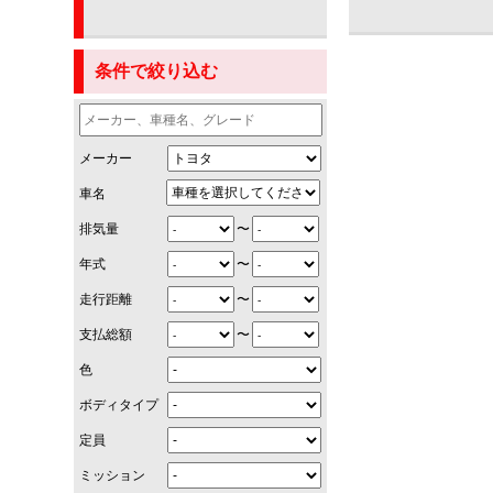
条件で絞り込む
メーカー
車名
〜
排気量
〜
年式
〜
走行距離
〜
支払総額
色
ボディタイプ
定員
ミッション