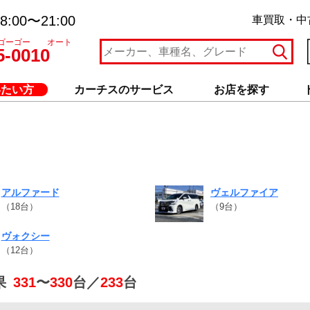
:00〜21:00
車買取・中
ゴーゴー オート
5-0010
いたい方
カーチスのサービス
お店を探す
アルファード
ヴェルファイア
（18台）
（9台）
ヴォクシー
（12台）
果
331
〜
330
台／
233
台