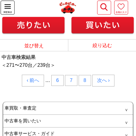
絞り込む
並び替え
中古車検索結果
＜271
〜
270
台／
239
台＞
‹ 前へ
…
6
7
8
次へ ›
車買取・車査定
中古車を買いたい
中古車サービス・ガイド