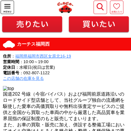
カーチス福岡西
住所
：
福岡県福岡市西区女原北16-19
営業時間
：10:00～19:00
定休日
：水曜日(祝日は営業)
電話番号
：092-807-1122
この店舗の在庫を見る
国道202 号線（今宿バイパス）および福岡前原道路沿いの
ロードサイド型店舗として、当社グループ独自の流通網を
駆使した愛車の高価買取りや無料出張査定サービスのご提
供と全国から買取った車両の中から厳選した高品質車を業
界屈指の保証制度のもと販売してまいります。
また、お車の買取・販売に加え、併設する整備工場におい
てオイル交換はもちろん各種点検・整備・各種保険まで専