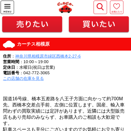
カーチス相模原
住所
：
神奈川県相模原市緑区西橋本2-27-6
営業時間
：10:00～19:00
定休日
：水曜日(祝日は営業)
電話番号
：042-772-3065
この店舗の在庫を見る
国道16号線、橋本五差路を八王子方面に向かって約700M
先。西橋本交差点手前、左側に位置します。国産、輸入車
問わずの買取実績には定評があります。近隣には大型販売
店もあり売却のみならず、お車購入のご相談も大歓迎で
す。
駐車スペースも充分にございますのでお気軽にお立ち寄り