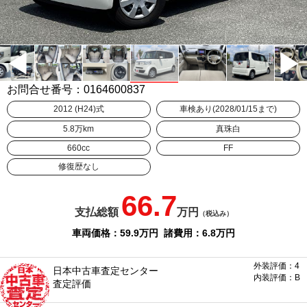
お問合せ番号：0164600837
2012 (H24)式
車検あり(2028/01/15まで)
5.8万km
真珠白
660cc
FF
修復歴なし
66.7
支払総額
万円
（税込み）
車両価格：59.9
万円
諸費用：6.8
万円
外装評価：4
日本中古車査定センター
内装評価：B
査定評価