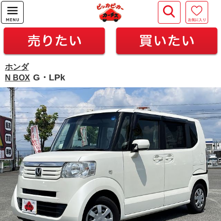
ホンダ
G・LPk
N BOX