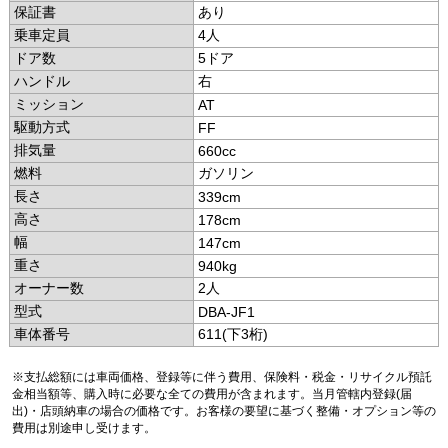
保証書
あり
乗車定員
4人
ドア数
5ドア
ハンドル
右
ミッション
AT
駆動方式
FF
排気量
660cc
燃料
ガソリン
長さ
339cm
高さ
178cm
幅
147cm
重さ
940kg
オーナー数
2人
型式
DBA-JF1
車体番号
611(下3桁)
※支払総額には車両価格、登録等に伴う費用、保険料・税金・リサイクル預託
金相当額等、購入時に必要な全ての費用が含まれます。当月管轄内登録(届
出)・店頭納車の場合の価格です。お客様の要望に基づく整備・オプション等の
費用は別途申し受けます。