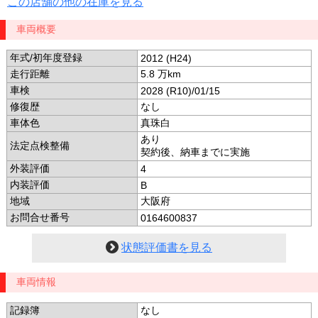
この店舗の他の在庫を見る
車両概要
年式/初年度登録
2012 (H24)
走行距離
5.8 万km
車検
2028 (R10)/01/15
修復歴
なし
車体色
真珠白
あり
法定点検整備
契約後、納車までに実施
外装評価
4
内装評価
B
地域
大阪府
お問合せ番号
0164600837
状態評価書を見る
車両情報
記録簿
なし