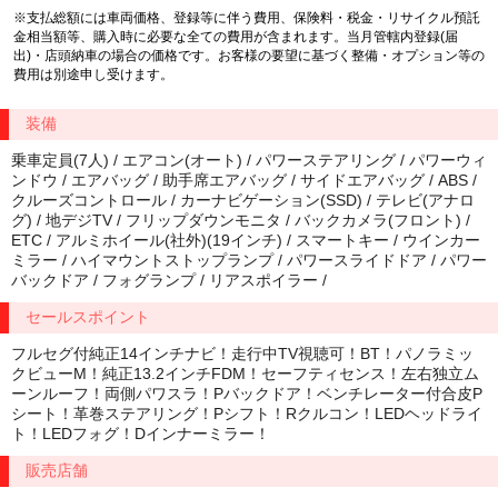
※支払総額には車両価格、登録等に伴う費用、保険料・税金・リサイクル預託
金相当額等、購入時に必要な全ての費用が含まれます。当月管轄内登録(届
出)・店頭納車の場合の価格です。お客様の要望に基づく整備・オプション等の
費用は別途申し受けます。
装備
乗車定員(7人) / エアコン(オート) / パワーステアリング / パワーウィ
ンドウ / エアバッグ / 助手席エアバッグ / サイドエアバッグ / ABS /
クルーズコントロール / カーナビゲーション(SSD) / テレビ(アナロ
グ) / 地デジTV / フリップダウンモニタ / バックカメラ(フロント) /
ETC / アルミホイール(社外)(19インチ) / スマートキー / ウインカー
ミラー / ハイマウントストップランプ / パワースライドドア / パワー
バックドア / フォグランプ / リアスポイラー /
セールスポイント
フルセグ付純正14インチナビ！走行中TV視聴可！BT！パノラミッ
クビューM！純正13.2インチFDM！セーフティセンス！左右独立ム
ーンルーフ！両側パワスラ！Pバックドア！ベンチレーター付合皮P
シート！革巻ステアリング！Pシフト！Rクルコン！LEDヘッドライ
ト！LEDフォグ！Dインナーミラー！
販売店舗