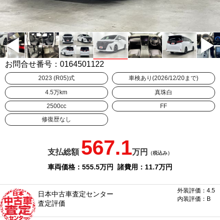
お問合せ番号：0164501122
2023 (R05)式
車検あり(2026/12/20まで)
4.5万km
真珠白
2500cc
FF
修復歴なし
567.1
支払総額
万円
（税込み）
車両価格：555.5
万円
諸費用：11.7
万円
外装評価：4.5
日本中古車査定センター
内装評価：B
査定評価