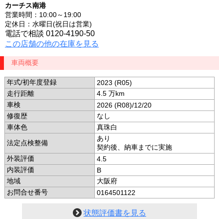
カーチス南港
営業時間：10:00～19:00
定休日：水曜日(祝日は営業)
電話で相談 0120-4190-50
この店舗の他の在庫を見る
車両概要
年式/初年度登録
2023 (R05)
走行距離
4.5 万km
車検
2026 (R08)/12/20
修復歴
なし
車体色
真珠白
あり
法定点検整備
契約後、納車までに実施
外装評価
4.5
内装評価
B
地域
大阪府
お問合せ番号
0164501122
状態評価書を見る