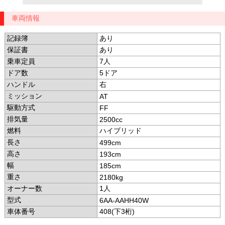
車両情報
記録簿
あり
保証書
あり
乗車定員
7人
ドア数
5ドア
ハンドル
右
ミッション
AT
駆動方式
FF
排気量
2500cc
燃料
ハイブリッド
長さ
499cm
高さ
193cm
幅
185cm
重さ
2180kg
オーナー数
1人
型式
6AA-AAHH40W
車体番号
408(下3桁)