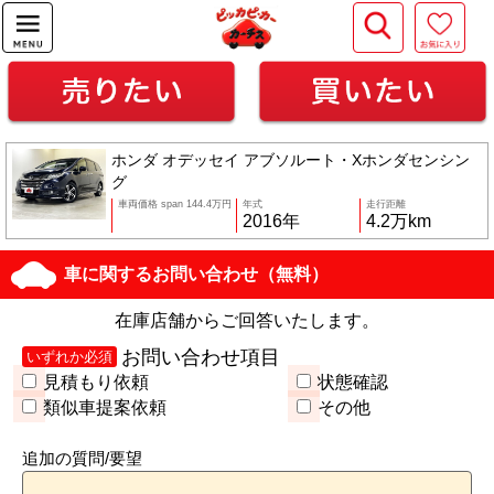
ホンダ オデッセイ アブソルート・Xホンダセンシン
グ
車両価格 span 144.4万円
年式
走行距離
2016年
4.2万km
車に関するお問い合わせ（無料）
在庫店舗からご回答いたします。
お問い合わせ項目
いずれか必須
見積もり依頼
状態確認
類似車提案依頼
その他
追加の質問/要望