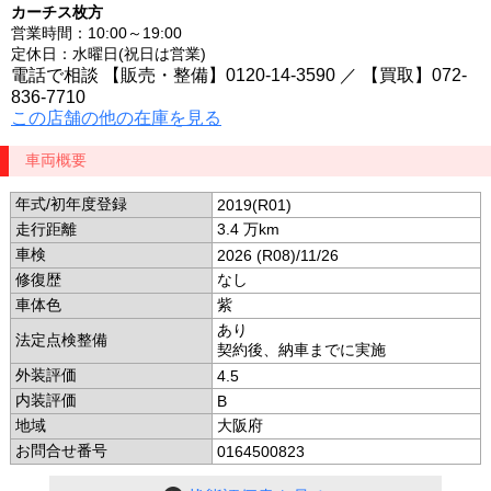
カーチス枚方
営業時間：10:00～19:00
定休日：水曜日(祝日は営業)
電話で相談 【販売・整備】0120-14-3590 ／ 【買取】072-
836-7710
この店舗の他の在庫を見る
車両概要
年式/初年度登録
2019(R01)
走行距離
3.4 万km
車検
2026 (R08)/11/26
修復歴
なし
車体色
紫
あり
法定点検整備
契約後、納車までに実施
外装評価
4.5
内装評価
B
地域
大阪府
お問合せ番号
0164500823