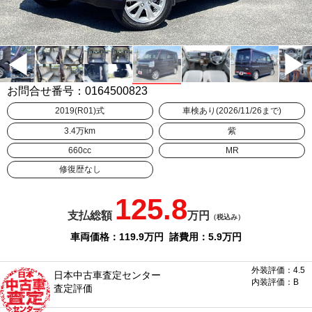
お問合せ番号：0164500823
2019(R01)式
車検あり(2026/11/26まで)
3.4万km
紫
660cc
MR
修復歴なし
125.8
支払総額
万円
（税込み）
車両価格：119.9
万円
諸費用：5.9
万円
外装評価：4.5
日本中古車査定センター
内装評価：B
査定評価