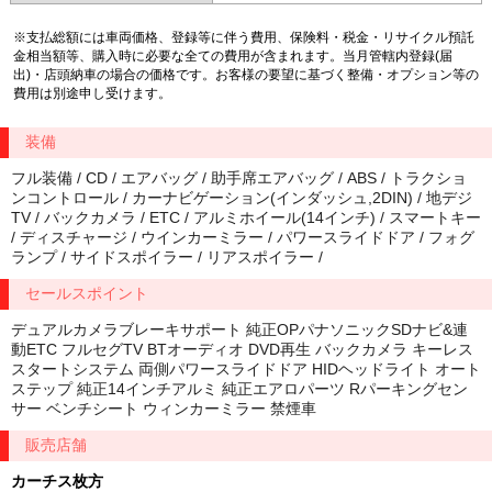
※支払総額には車両価格、登録等に伴う費用、保険料・税金・リサイクル預託
金相当額等、購入時に必要な全ての費用が含まれます。当月管轄内登録(届
出)・店頭納車の場合の価格です。お客様の要望に基づく整備・オプション等の
費用は別途申し受けます。
装備
フル装備 / CD / エアバッグ / 助手席エアバッグ / ABS / トラクショ
ンコントロール / カーナビゲーション(インダッシュ,2DIN) / 地デジ
TV / バックカメラ / ETC / アルミホイール(14インチ) / スマートキー
/ ディスチャージ / ウインカーミラー / パワースライドドア / フォグ
ランプ / サイドスポイラー / リアスポイラー /
セールスポイント
デュアルカメラブレーキサポート 純正OPパナソニックSDナビ&連
動ETC フルセグTV BTオーディオ DVD再生 バックカメラ キーレス
スタートシステム 両側パワースライドドア HIDヘッドライト オート
ステップ 純正14インチアルミ 純正エアロパーツ Rパーキングセン
サー ベンチシート ウィンカーミラー 禁煙車
販売店舗
カーチス枚方