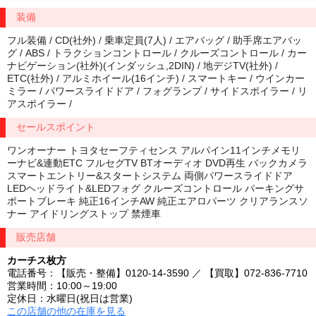
装備
フル装備 / CD(社外) / 乗車定員(7人) / エアバッグ / 助手席エアバッ
グ / ABS / トラクションコントロール / クルーズコントロール / カー
ナビゲーション(社外)(インダッシュ,2DIN) / 地デジTV(社外) /
ETC(社外) / アルミホイール(16インチ) / スマートキー / ウインカー
ミラー / パワースライドドア / フォグランプ / サイドスポイラー / リ
アスポイラー /
セールスポイント
ワンオーナー トヨタセーフティセンス アルパイン11インチメモリ
ーナビ&連動ETC フルセグTV BTオーディオ DVD再生 バックカメラ
スマートエントリー&スタートシステム 両側パワースライドドア
LEDヘッドライト&LEDフォグ クルーズコントロール パーキングサ
ポートブレーキ 純正16インチAW 純正エアロパーツ クリアランスソ
ナー アイドリングストップ 禁煙車
販売店舗
カーチス枚方
電話番号：【販売・整備】0120-14-3590 ／ 【買取】072-836-7710
営業時間：10:00～19:00
定休日：水曜日(祝日は営業)
この店舗の他の在庫を見る