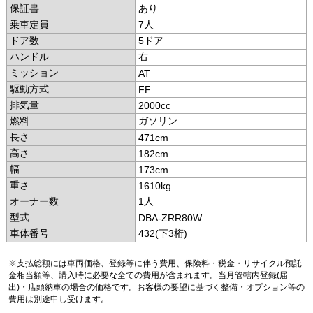
保証書
あり
乗車定員
7人
ドア数
5ドア
ハンドル
右
ミッション
AT
駆動方式
FF
排気量
2000cc
燃料
ガソリン
長さ
471cm
高さ
182cm
幅
173cm
重さ
1610kg
オーナー数
1人
型式
DBA-ZRR80W
車体番号
432(下3桁)
※支払総額には車両価格、登録等に伴う費用、保険料・税金・リサイクル預託
金相当額等、購入時に必要な全ての費用が含まれます。当月管轄内登録(届
出)・店頭納車の場合の価格です。お客様の要望に基づく整備・オプション等の
費用は別途申し受けます。