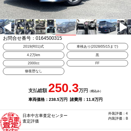
お問合せ番号：0164500315
2019(R01)式
車検あり(2028/05/15まで)
4.2万km
黒
2000cc
FF
修復歴なし
250.3
支払総額
万円
（税込み）
車両価格：238.5
万円
諸費用：11.8
万円
外装評価：4
日本中古車査定センター
内装評価：B
査定評価