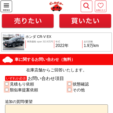
ホンダ CR-V EX
車両価格 span 313.8万円
年式
走行距離
2022年
1.9万km
車に関するお問い合わせ（無料）
在庫店舗からご回答いたします。
お問い合わせ項目
いずれか必須
見積もり依頼
状態確認
類似車提案依頼
その他
追加の質問/要望