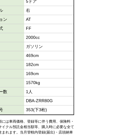
5ドア
ル
右
ョン
AT
式
FF
2000cc
ガソリン
469cm
182cm
169cm
1570kg
ー数
1人
DBA-ZRR80G
号
353(下3桁)
額には車両価格、登録等に伴う費用、保険料・
サイクル預託金相当額等、購入時に必要な全て
含まれます。当月管轄内登録(届出)・店頭納車