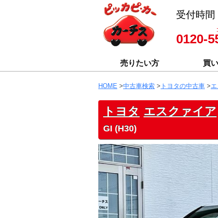
受付時間 8
0120-5
売りたい方
買
HOME
>
中古車検索
>
トヨタの中古車
>
エ
トヨタ
エスクァイア
GI (H30)