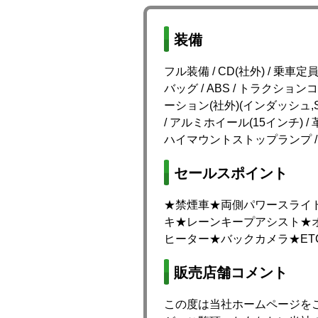
装備
フル装備 / CD(社外) / 乗車定
バッグ / ABS / トラクショ
ーション(社外)(インダッシュ,SSD,
/ アルミホイール(15インチ) /
ハイマウントストップランプ / 
セールスポイント
★禁煙車★両側パワースライ
キ★レーンキープアシスト★
ヒーター★バックカメラ★ET
販売店舗コメント
この度は当社ホームページを