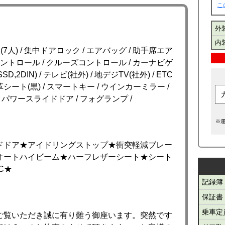
こ
外
内
員(7人) / 集中ドアロック / エアバッグ / 助手席エア
ンコントロール / クルーズコントロール / カーナビゲ
2DIN) / テレビ(社外) / 地デジTV(社外) / ETC
 革シート(黒) / スマートキー / ウインカーミラー /
パワースライドドア / フォグランプ /
※
ドドア★アイドリングストップ★衝突軽減ブレー
オートハイビーム★ハーフレザーシート★シート
C★
記録簿
保証書
乗車定
ご覧いただき誠に有り難う御座います。突然です