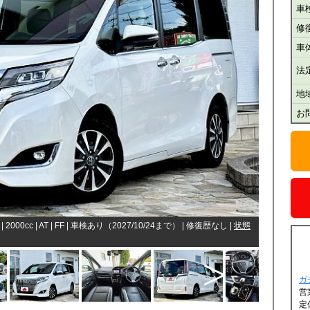
車
修
車
法
地
お
| 2000cc
| AT
| FF
| 車検あり（2027/10/24まで）
| 修復歴なし |
状態
ガ
営
定