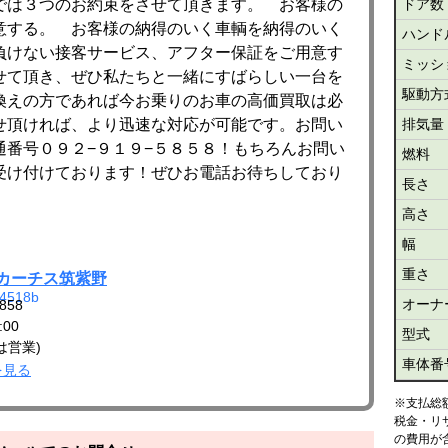
では３つのお約束をさせて頂きます。 お客様の
ドア数
意する。 お客様の納得のいく車輌を納得のいく
ハンド
負けない接客サービス、アフター保証をご用意す
ミッシ
せて頂き、ぜひ私たちと一緒にすばらしい一台を
駆動方
換えの方であれば今お乗りのお車の高価買取は必
せ頂ければ、より迅速な対応が可能です。お問い
排気量
通番号０９２−９１９−５８５８！もちろんお問い
燃料
受け付けております！ぜひお電話お待ちしており
長さ
高さ
幅
重さ
 カーチス筑紫野
オーナ
858
00
型式
は営業)
車体番
を見る
※支払総
税金・リ
の費用が