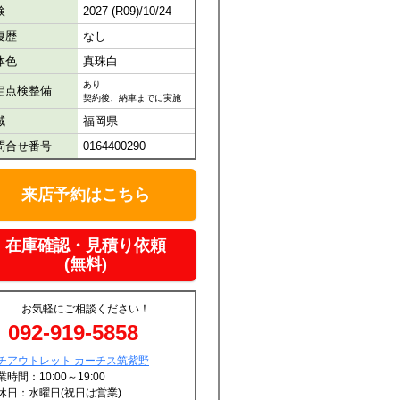
検
2027 (R09)/10/24
復歴
なし
体色
真珠白
あり
定点検整備
契約後、納車までに実施
域
福岡県
問合せ番号
0164400290
来店予約はこちら
在庫確認・見積り依頼
(無料)
お気軽にご相談ください！
092-919-5858
チアウトレット カーチス筑紫野
業時間：10:00～19:00
休日：水曜日(祝日は営業)