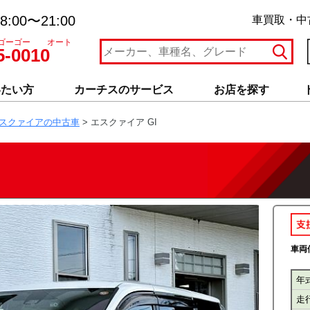
:00〜21:00
車買取・中
ゴーゴー オート
5-0010
いたい方
カーチスのサービス
お店を探す
スクァイアの中古車
> エスクァイア GI
車両価
年
走