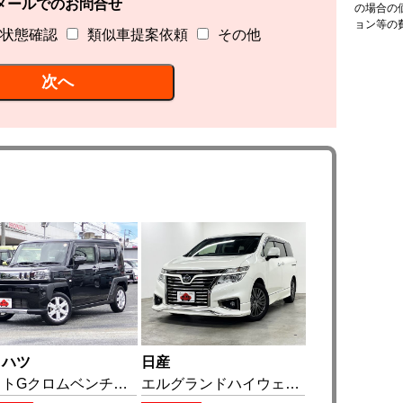
メールでのお問合せ
の場合の
ョン等の
状態確認
類似車提案依頼
その他
イハツ
日産
タフトGクロムベンチャー ( (R04))
エルグランドハイウェイスターSアーバンクロム ((R01))