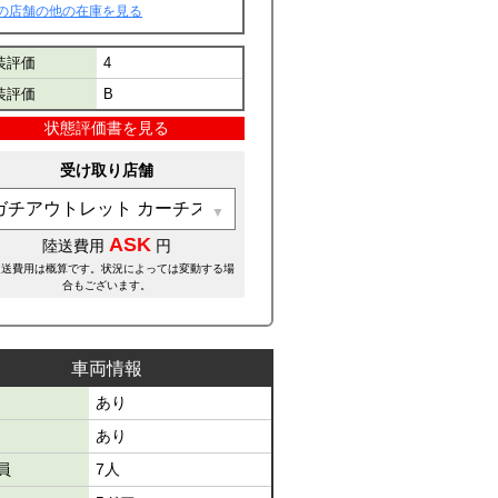
の店舗の他の在庫を見る
装評価
4
装評価
B
状態評価書を見る
受け取り店舗
ASK
陸送費用
円
運送費用は概算です。状況によっては変動する場
合もございます。
車両情報
あり
あり
員
7人