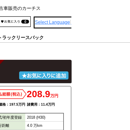
古車販売のカーチス
Select Language
▼
0
トラックリースバック
208.9
万円
格：197.5
万円
諸費用：11.4
万円
式/初年度登録
2018 (H30)
行距離
4.0 万km