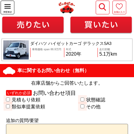
ダイハツ ハイゼットカーゴ デラックスSA3
車両価格 span 86.9万円
年式
走行距離
2020年
5.1万km
車に関するお問い合わせ（無料）
在庫店舗からご回答いたします。
お問い合わせ項目
いずれか必須
見積もり依頼
状態確認
類似車提案依頼
その他
追加の質問/要望