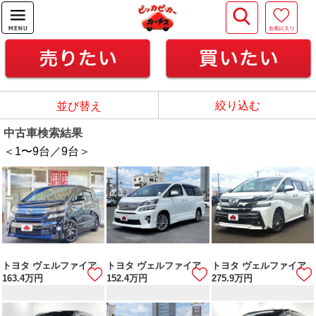
絞り込む
並び替え
中古車検索結果
＜1
〜
9
台／
9
台＞
トヨタ ヴェルファイア
トヨタ ヴェルファイア
トヨタ ヴェルファイア
163.4
万円
152.4
万円
275.9
万円