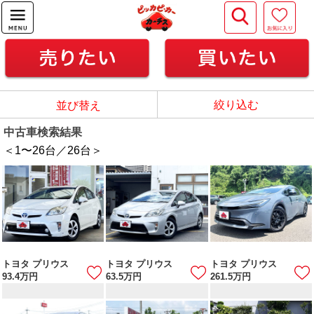
絞り込む
並び替え
中古車検索結果
＜1
〜
26
台／
26
台＞
トヨタ プリウス
トヨタ プリウス
トヨタ プリウス
93.4
万円
63.5
万円
261.5
万円