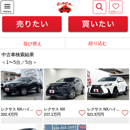
絞り込む
並び替え
中古車検索結果
＜1
〜
5
台／
5
台＞
レクサス NXハイ...
レクサス NX
レクサス NXハイ...
202.4
万円
237.1
万円
521.9
万円