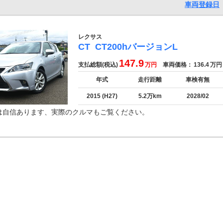
車両登録日
レクサス
CT
CT200hバージョンL
147.9
支払総額(税込)
万円
車両価格：
136.4
万円
年式
走行距離
車検有無
2015 (H27)
5.2万km
2028/02
は自信あります、実際のクルマもご覧ください。