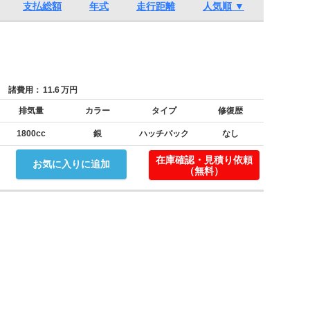
支払総額
年式
走行距離
人気順 ▼
諸費用：
11.6
万円
排気量
カラー
タイプ
修復歴
1800cc
銀
ハッチバック
なし
在庫確認・見積り依頼
お気に入りに追加
（無料）