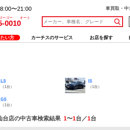
:00〜21:00
車買取・中
ゴーゴー オート
5-0010
いたい方
カーチスのサービス
お店を探す
LS
IS
（1台）
（1台）
GS
（1台）
仙台店の中古車検索結果
1
〜
1
台／
1
台