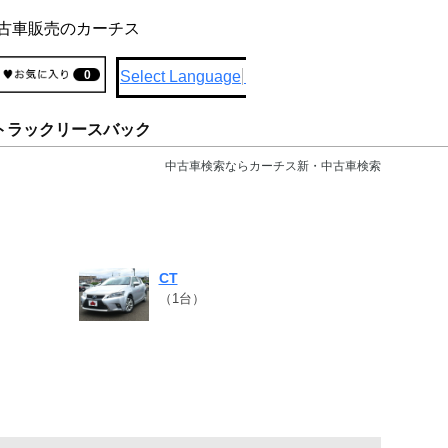
古車販売のカーチス
Select Language
▼
0
トラックリースバック
中古車検索ならカーチス新・中古車検索
CT
（1台）