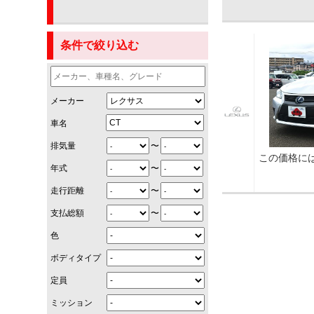
条件で絞り込む
メーカー
車名
〜
排気量
この価格に
〜
年式
〜
走行距離
〜
支払総額
色
ボディタイプ
定員
ミッション