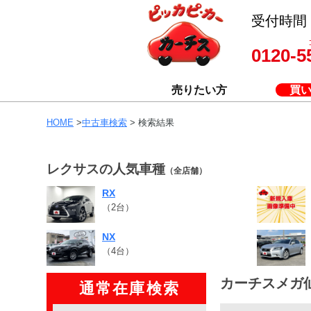
受付時間 8
0120-5
売りたい方
買
HOME
>
中古車検索
> 検索結果
レクサスの人気車種
（全店舗）
RX
（2台）
NX
（4台）
カーチスメガ
通常在庫検索