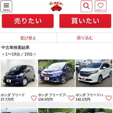
絞り込む
並び替え
中古車検索結果
＜1
〜
19
台／
19
台＞
ホンダ フリード
ホンダ フリードプ...
ホンダ フリードハ...
27.7
万円
134.9
万円
142.2
万円