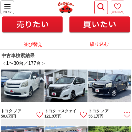
絞り込む
並び替え
中古車検索結果
＜1
〜
30
台／
177
台＞
トヨタ ノア
トヨタ エスクァイ...
トヨタ ノア
50.6
万円
121.9
万円
55.1
万円