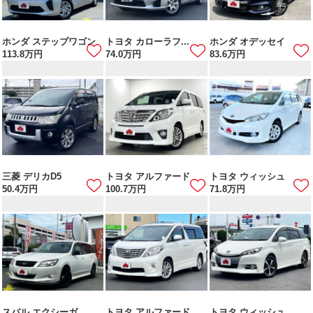
ホンダ ステップワゴン
トヨタ カローラフ...
ホンダ オデッセイ
113.8
万円
74.0
万円
83.6
万円
三菱 デリカD5
トヨタ アルファード
トヨタ ウィッシュ
50.4
万円
100.7
万円
71.8
万円
スバル エクシーガ
トヨタ アルファード
トヨタ ウィッシュ