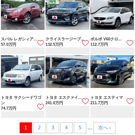
スバル レガシィア...
クライスラージープ...
ボルボ V60クロ...
57.0
万円
132.5
万円
112.7
万円
トヨタ サクシードワゴ
トヨタ エスクァイ...
トヨタ エスティマ
ン
241.0
万円
211.7
万円
74.7
万円
1
2
3
4
5
…
次へ ›