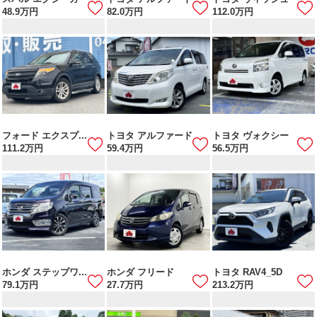
48.9
万円
82.0
万円
112.0
万円
フォード エクスプ...
トヨタ アルファード
トヨタ ヴォクシー
111.2
万円
59.4
万円
56.5
万円
ホンダ ステップワ...
ホンダ フリード
トヨタ RAV4_5D
79.1
万円
27.7
万円
213.2
万円